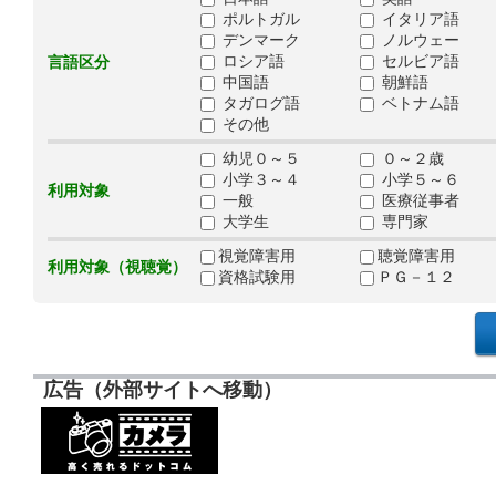
ポルトガル
イタリア語
デンマーク
ノルウェー
ロシア語
セルビア語
言語区分
中国語
朝鮮語
タガログ語
ベトナム語
その他
幼児０～５
０～２歳
小学３～４
小学５～６
利用対象
一般
医療従事者
大学生
専門家
視覚障害用
聴覚障害用
利用対象（視聴覚）
資格試験用
ＰＧ－１２
広告（外部サイトへ移動）