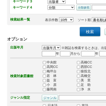
キーワード３
キーワード４
検索結果一覧
表示件数
ソート順
オプション
出版年月
※雑誌を検索するときは、出
年
月から
年
中央館
高橋CC
高岡CC
西部CC
梅坪台
猿投北
若 林
高橋交
検索対象図書館
益 富
美 里
小 原
足 助
藤岡南
浄 水
ジャンル指定
日本語
英語