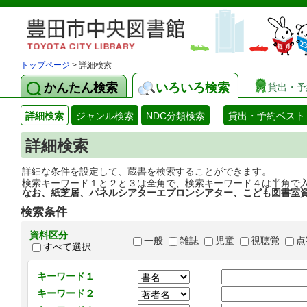
トップページ
> 詳細検索
かんたん検索
いろいろ検索
貸出・予
詳細検索
ジャンル検索
NDC分類検索
貸出・予約ベスト
詳細検索
詳細な条件を設定して、蔵書を検索することができます。
検索キーワード１と２と３は全角で、検索キーワード４は半角で
なお、紙芝居、パネルシアターエプロンシアター、こども図書室
検索条件
資料区分
一般
雑誌
児童
視聴覚
点
すべて選択
キーワード１
キーワード２