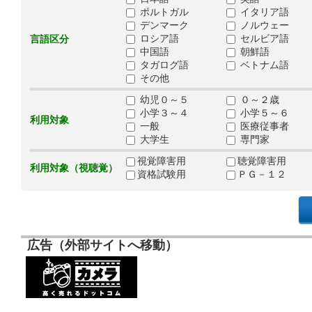
ポルトガル
イタリア語
デンマーク
ノルウェー
ロシア語
セルビア語
言語区分
中国語
朝鮮語
タガログ語
ベトナム語
その他
幼児０～５
０～２歳
小学３～４
小学５～６
利用対象
一般
医療従事者
大学生
専門家
視覚障害用
聴覚障害用
利用対象（視聴覚）
資格試験用
ＰＧ－１２
広告（外部サイトへ移動）