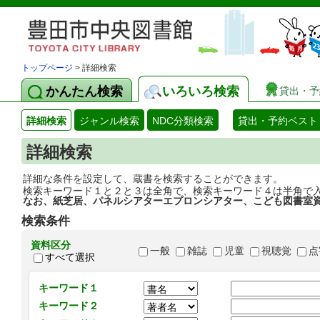
トップページ
> 詳細検索
かんたん検索
いろいろ検索
貸出・予
詳細検索
ジャンル検索
NDC分類検索
貸出・予約ベスト
詳細検索
詳細な条件を設定して、蔵書を検索することができます。
検索キーワード１と２と３は全角で、検索キーワード４は半角で
なお、紙芝居、パネルシアターエプロンシアター、こども図書室
検索条件
資料区分
一般
雑誌
児童
視聴覚
点
すべて選択
キーワード１
キーワード２