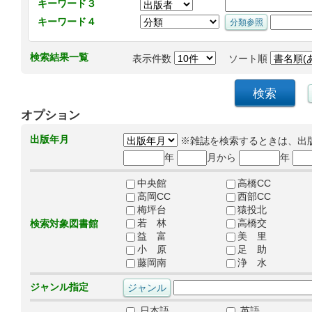
キーワード３
キーワード４
検索結果一覧
表示件数
ソート順
オプション
出版年月
※雑誌を検索するときは、出
年
月から
年
中央館
高橋CC
高岡CC
西部CC
梅坪台
猿投北
若 林
高橋交
検索対象図書館
益 富
美 里
小 原
足 助
藤岡南
浄 水
ジャンル指定
日本語
英語