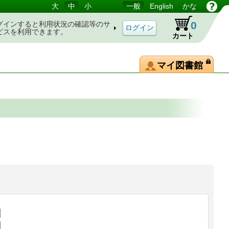
大
中
小
一般
English
かな
0
グインすると利用状況の確認等のサ
ビスを利用できます。
カート
マイ図書館