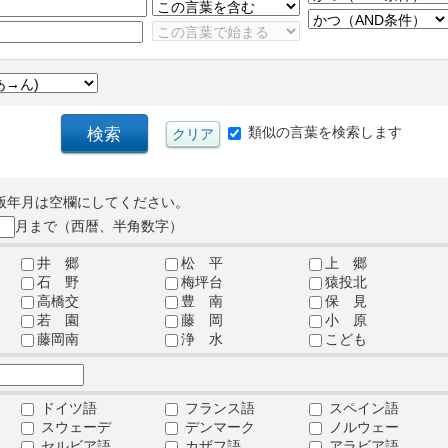
類似の言葉を検索します
版年月は空欄にしてください。
月まで（西暦、半角数字）
井 郷
松 平
上 郷
石 野
梅坪台
猿投北
高橋交
豊 南
保 見
若 園
藤 岡
小 原
藤岡南
浄 水
こども
ドイツ語
フランス語
スペイン語
スウェーデ
デンマーク
ノルウェー
セルビア語
カザフ語
アラビア語