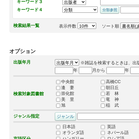
キーワード３
キーワード４
検索結果一覧
表示件数
ソート順
オプション
出版年月
※雑誌を検索するときは、出
年
月から
年
中央館
高橋CC
逢 妻
朝日丘
崇化館
若 林
検索対象図書館
美 里
竜 神
旭
稲 武
ジャンル指定
日本語
英語
オランダ語
ネパール語
ハンガリー
ロシア語
言語区分