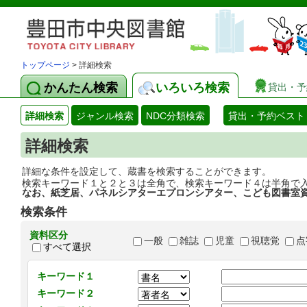
トップページ
> 詳細検索
かんたん検索
いろいろ検索
貸出・予
詳細検索
ジャンル検索
NDC分類検索
貸出・予約ベスト
詳細検索
詳細な条件を設定して、蔵書を検索することができます。
検索キーワード１と２と３は全角で、検索キーワード４は半角で
なお、紙芝居、パネルシアターエプロンシアター、こども図書室
検索条件
資料区分
一般
雑誌
児童
視聴覚
点
すべて選択
キーワード１
キーワード２