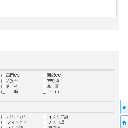
高岡CC
西部CC
猿投台
末野原
前 林
益 富
足 助
下 山
ポルトガル
イタリア語
フィンラン
チェコ語
トルコ語
中国語