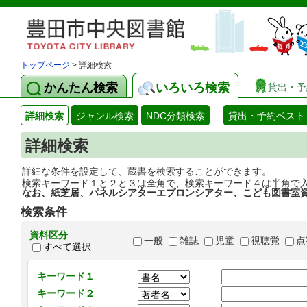
トップページ
> 詳細検索
かんたん検索
いろいろ検索
貸出・予
詳細検索
ジャンル検索
NDC分類検索
貸出・予約ベスト
詳細検索
詳細な条件を設定して、蔵書を検索することができます。
検索キーワード１と２と３は全角で、検索キーワード４は半角で
なお、紙芝居、パネルシアターエプロンシアター、こども図書室
検索条件
資料区分
一般
雑誌
児童
視聴覚
点
すべて選択
キーワード１
キーワード２