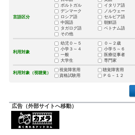
ポルトガル
イタリア語
デンマーク
ノルウェー
ロシア語
セルビア語
言語区分
中国語
朝鮮語
タガログ語
ベトナム語
その他
幼児０～５
０～２歳
小学３～４
小学５～６
利用対象
一般
医療従事者
大学生
専門家
視覚障害用
聴覚障害用
利用対象（視聴覚）
資格試験用
ＰＧ－１２
広告（外部サイトへ移動）