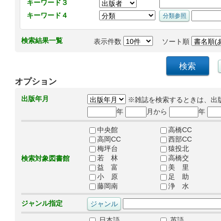
キーワード３
キーワード４
検索結果一覧
表示件数
ソート順
オプション
出版年月
※雑誌を検索するときは、出
年
月から
年
中央館
高橋CC
高岡CC
西部CC
梅坪台
猿投北
若 林
高橋交
検索対象図書館
益 富
美 里
小 原
足 助
藤岡南
浄 水
ジャンル指定
日本語
英語