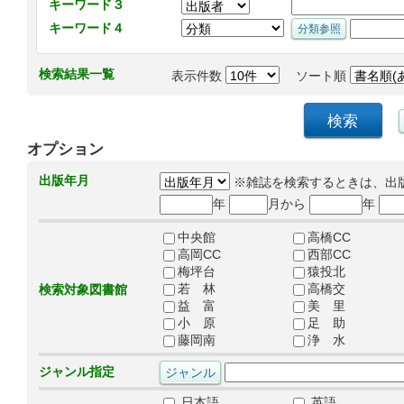
キーワード３
キーワード４
検索結果一覧
表示件数
ソート順
オプション
出版年月
※雑誌を検索するときは、出
年
月から
年
中央館
高橋CC
高岡CC
西部CC
梅坪台
猿投北
若 林
高橋交
検索対象図書館
益 富
美 里
小 原
足 助
藤岡南
浄 水
ジャンル指定
日本語
英語