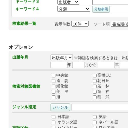
キーワード３
キーワード４
検索結果一覧
表示件数
ソート順
オプション
出版年月
※雑誌を検索するときは、出
年
月から
年
中央館
高橋CC
逢 妻
朝日丘
崇化館
若 林
検索対象図書館
美 里
竜 神
旭
稲 武
ジャンル指定
日本語
英語
オランダ語
ネパール語
ハンガリー
ロシア語
言語区分