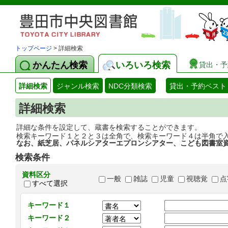
トップページ
> 詳細検索
かんたん検索
いろいろ検索
貸出・予
詳細検索
ジャンル検索
NDC分類検索
貸出・予約ベスト
詳細検索
詳細な条件を設定して、蔵書を検索することができます。
検索キーワード１と２と３は全角で、検索キーワード４は半角で
なお、紙芝居、パネルシアターエプロンシアター、こども図書室
検索条件
資料区分
一般
雑誌
児童
視聴覚
点
すべて選択
キーワード１
キーワード２