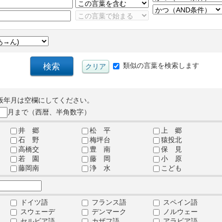
類似の言葉を検索します
版年月は空欄にしてください。
月まで（西暦、半角数字）
井 郷
松 平
上 郷
石 野
梅坪台
猿投北
高橋交
豊 南
保 見
若 園
藤 岡
小 原
藤岡南
浄 水
こども
ドイツ語
フランス語
スペイン語
スウェーデ
デンマーク
ノルウェー
セルビア語
カザフ語
アラビア語