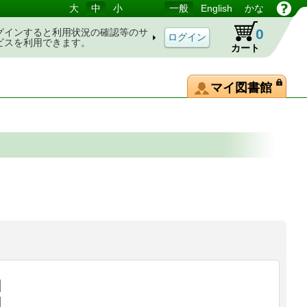
大
中
小
一般
English
かな
0
グインすると利用状況の確認等のサ
ビスを利用できます。
カート
マイ図書館