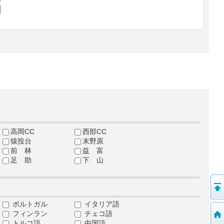
高岡CC
西部CC
猿投台
末野原
前 林
益 富
足 助
下 山
ポルトガル
イタリア語
フィンラン
チェコ語
トルコ語
中国語