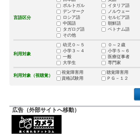
ポルトガル
イタリア語
デンマーク
ノルウェー
ロシア語
セルビア語
言語区分
中国語
朝鮮語
タガログ語
ベトナム語
その他
幼児０～５
０～２歳
小学３～４
小学５～６
利用対象
一般
医療従事者
大学生
専門家
視覚障害用
聴覚障害用
利用対象（視聴覚）
資格試験用
ＰＧ－１２
広告（外部サイトへ移動）