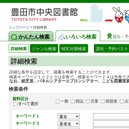
トップページ
> 詳細検索
かんたん検索
いろいろ検索
貸出・予
詳細検索
ジャンル検索
NDC分類検索
貸出・予約ベスト
詳細検索
詳細な条件を設定して、蔵書を検索することができます。
検索キーワード１と２と３は全角で、検索キーワード４は半角で
なお、紙芝居、パネルシアターエプロンシアター、こども図書室
検索条件
資料区分
一般
雑誌
児童
視聴覚
点
すべて選択
キーワード１
キーワード２