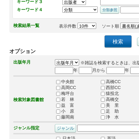
キーワード３
キーワード４
検索結果一覧
表示件数
ソート順
オプション
出版年月
※雑誌を検索するときは、出
年
月から
年
中央館
高橋CC
高岡CC
西部CC
梅坪台
猿投北
若 林
高橋交
検索対象図書館
益 富
美 里
小 原
足 助
藤岡南
浄 水
ジャンル指定
日本語
英語