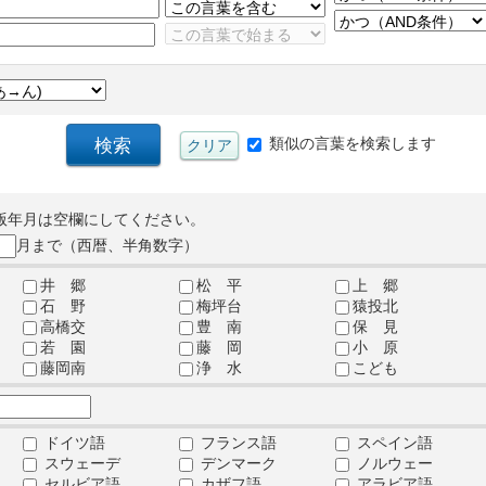
類似の言葉を検索します
版年月は空欄にしてください。
月まで（西暦、半角数字）
井 郷
松 平
上 郷
石 野
梅坪台
猿投北
高橋交
豊 南
保 見
若 園
藤 岡
小 原
藤岡南
浄 水
こども
ドイツ語
フランス語
スペイン語
スウェーデ
デンマーク
ノルウェー
セルビア語
カザフ語
アラビア語