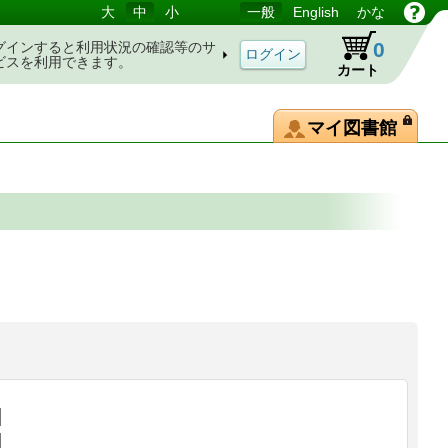
大
中
小
一般
English
かな
0
グインすると利用状況の確認等のサ
ビスを利用できます。
カート
マイ図書館