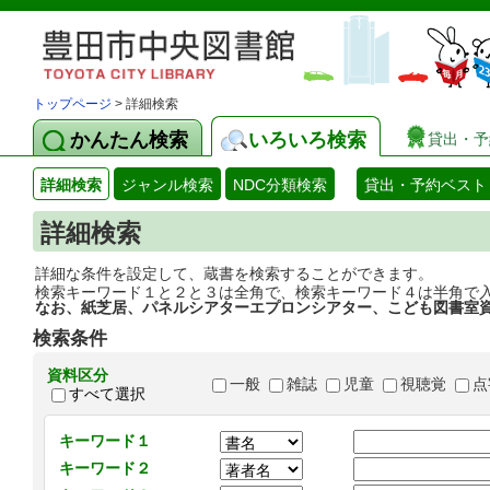
トップページ
> 詳細検索
かんたん検索
いろいろ検索
貸出・予
詳細検索
ジャンル検索
NDC分類検索
貸出・予約ベスト
詳細検索
詳細な条件を設定して、蔵書を検索することができます。
検索キーワード１と２と３は全角で、検索キーワード４は半角で
なお、紙芝居、パネルシアターエプロンシアター、こども図書室
検索条件
資料区分
一般
雑誌
児童
視聴覚
点
すべて選択
キーワード１
キーワード２