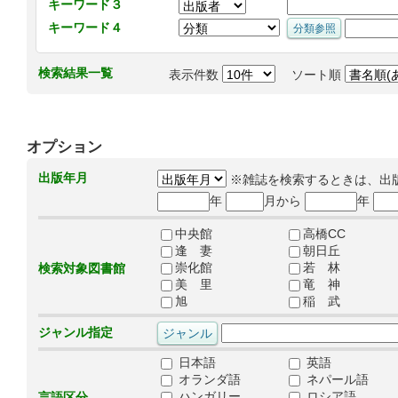
キーワード３
キーワード４
検索結果一覧
表示件数
ソート順
オプション
出版年月
※雑誌を検索するときは、出
年
月から
年
中央館
高橋CC
逢 妻
朝日丘
崇化館
若 林
検索対象図書館
美 里
竜 神
旭
稲 武
ジャンル指定
日本語
英語
オランダ語
ネパール語
ハンガリー
ロシア語
言語区分