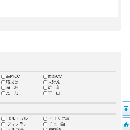
高岡CC
西部CC
猿投台
末野原
前 林
益 富
足 助
下 山
ポルトガル
イタリア語
フィンラン
チェコ語
トルコ語
中国語