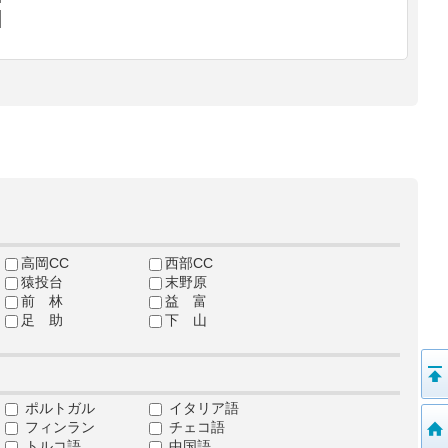
高岡CC
西部CC
猿投台
末野原
前 林
益 富
足 助
下 山
ポルトガル
イタリア語
フィンラン
チェコ語
トルコ語
中国語