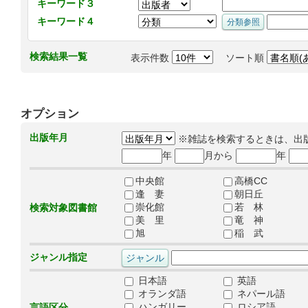
キーワード３
キーワード４
検索結果一覧
表示件数
ソート順
オプション
出版年月
※雑誌を検索するときは、出
年
月から
年
中央館
高橋CC
逢 妻
朝日丘
崇化館
若 林
検索対象図書館
美 里
竜 神
旭
稲 武
ジャンル指定
日本語
英語
オランダ語
ネパール語
ハンガリー
ロシア語
言語区分