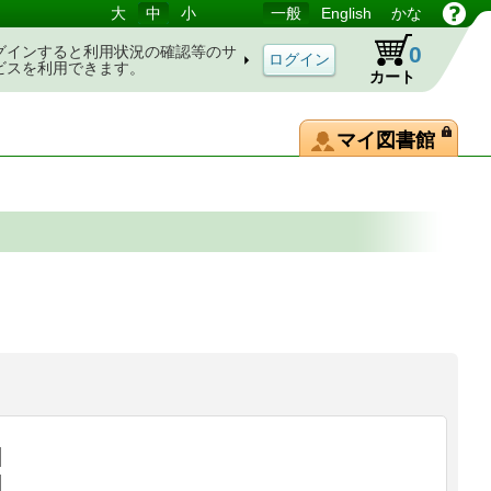
大
中
小
一般
English
かな
0
グインすると利用状況の確認等のサ
ビスを利用できます。
カート
マイ図書館