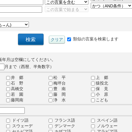
類似の言葉を検索します
版年月は空欄にしてください。
月まで（西暦、半角数字）
井 郷
松 平
上 郷
石 野
梅坪台
猿投北
高橋交
豊 南
保 見
若 園
藤 岡
小 原
藤岡南
浄 水
こども
ドイツ語
フランス語
スペイン語
スウェーデ
デンマーク
ノルウェー
セルビア語
カザフ語
アラビア語