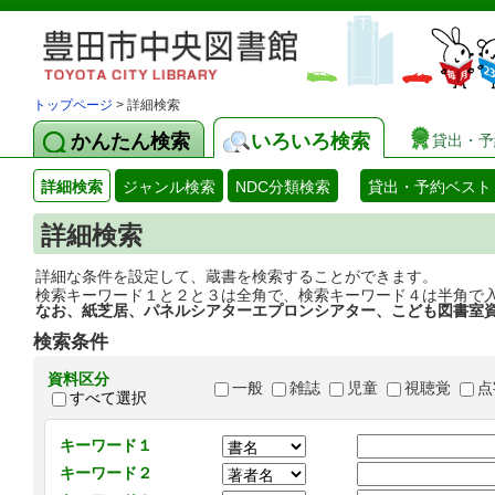
トップページ
> 詳細検索
かんたん検索
いろいろ検索
貸出・予
詳細検索
ジャンル検索
NDC分類検索
貸出・予約ベスト
詳細検索
詳細な条件を設定して、蔵書を検索することができます。
検索キーワード１と２と３は全角で、検索キーワード４は半角で
なお、紙芝居、パネルシアターエプロンシアター、こども図書室
検索条件
資料区分
一般
雑誌
児童
視聴覚
点
すべて選択
キーワード１
キーワード２