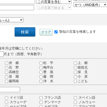
類似の言葉を検索します
版年月は空欄にしてください。
月まで（西暦、半角数字）
井 郷
松 平
上 郷
石 野
梅坪台
猿投北
高橋交
豊 南
保 見
若 園
藤 岡
小 原
藤岡南
浄 水
こども
ドイツ語
フランス語
スペイン語
スウェーデ
デンマーク
ノルウェー
セルビア語
カザフ語
アラビア語