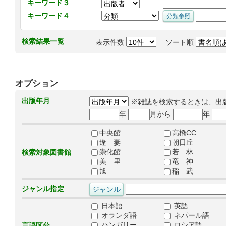
キーワード３
キーワード４
検索結果一覧
表示件数
ソート順
オプション
出版年月
※雑誌を検索するときは、出
年
月から
年
中央館
高橋CC
逢 妻
朝日丘
崇化館
若 林
検索対象図書館
美 里
竜 神
旭
稲 武
ジャンル指定
日本語
英語
オランダ語
ネパール語
ハンガリー
ロシア語
言語区分