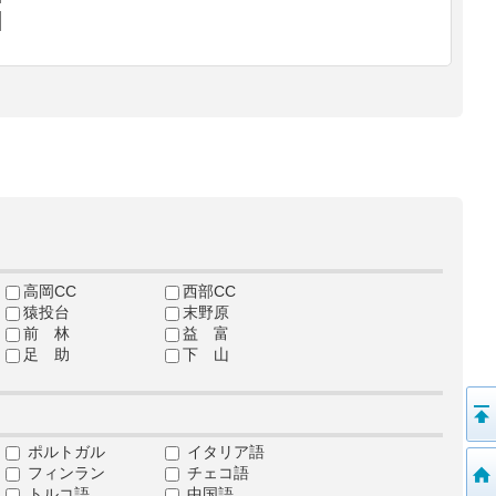
高岡CC
西部CC
猿投台
末野原
前 林
益 富
足 助
下 山
ポルトガル
イタリア語
フィンラン
チェコ語
トルコ語
中国語