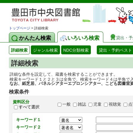
トップページ
> 詳細検索
かんたん検索
いろいろ検索
貸出・予
詳細検索
ジャンル検索
NDC分類検索
貸出・予約ベスト
詳細検索
詳細な条件を設定して、蔵書を検索することができます。
検索キーワード１と２と３は全角で、検索キーワード４は半角で
なお、紙芝居、パネルシアターエプロンシアター、こども図書室
検索条件
資料区分
一般
雑誌
児童
視聴覚
点
すべて選択
キーワード１
キーワード２