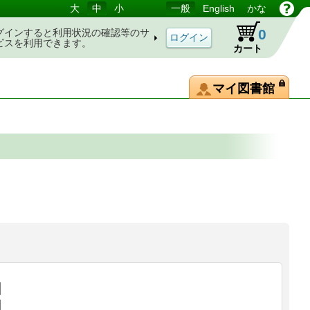
大
中
小
一般
English
かな
0
グインすると利用状況の確認等のサ
ビスを利用できます。
カート
マイ図書館