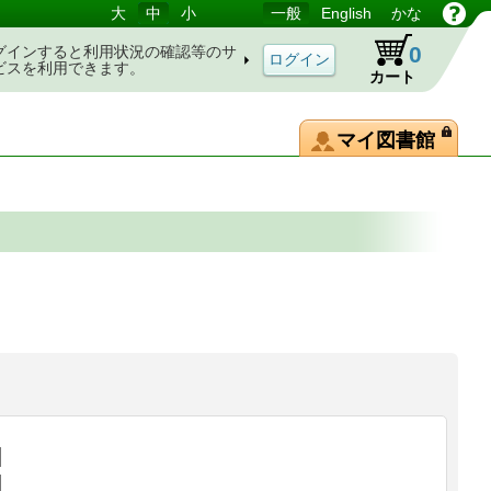
大
中
小
一般
English
かな
0
グインすると利用状況の確認等のサ
ビスを利用できます。
カート
マイ図書館