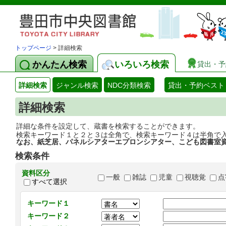
トップページ
> 詳細検索
かんたん検索
いろいろ検索
貸出・予
詳細検索
ジャンル検索
NDC分類検索
貸出・予約ベスト
詳細検索
詳細な条件を設定して、蔵書を検索することができます。
検索キーワード１と２と３は全角で、検索キーワード４は半角で
なお、紙芝居、パネルシアターエプロンシアター、こども図書室
検索条件
資料区分
一般
雑誌
児童
視聴覚
点
すべて選択
キーワード１
キーワード２