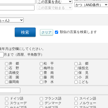
類似の言葉を検索します
版年月は空欄にしてください。
月まで（西暦、半角数字）
井 郷
松 平
上 郷
石 野
梅坪台
猿投北
高橋交
豊 南
保 見
若 園
藤 岡
小 原
藤岡南
浄 水
こども
ドイツ語
フランス語
スペイン語
スウェーデ
デンマーク
ノルウェー
セルビア語
カザフ語
アラビア語