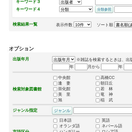
キーワード３
キーワード４
検索結果一覧
表示件数
ソート順
オプション
出版年月
※雑誌を検索するときは、出
年
月から
年
中央館
高橋CC
逢 妻
朝日丘
崇化館
若 林
検索対象図書館
美 里
竜 神
旭
稲 武
ジャンル指定
日本語
英語
オランダ語
ネパール語
ハンガリー
ロシア語
言語区分