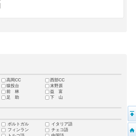
高岡CC
西部CC
猿投台
末野原
前 林
益 富
足 助
下 山
ポルトガル
イタリア語
フィンラン
チェコ語
トルコ語
中国語