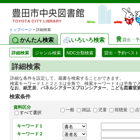
トップページ
> 詳細検索
かんたん検索
いろいろ検索
貸出・予
詳細検索
ジャンル検索
NDC分類検索
貸出・予約ベスト
詳細検索
詳細な条件を設定して、蔵書を検索することができます。
検索キーワード１と２と３は全角で、検索キーワード４は半角で
なお、紙芝居、パネルシアターエプロンシアター、こども図書室
検索条件
資料区分
一般
雑誌
児童
視聴覚
点
すべて選択
キーワード１
キーワード２