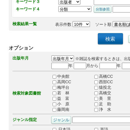
キーワード３
キーワード４
検索結果一覧
表示件数
ソート順
オプション
出版年月
※雑誌を検索するときは、出
年
月から
年
中央館
高橋CC
高岡CC
西部CC
梅坪台
猿投北
若 林
高橋交
検索対象図書館
益 富
美 里
小 原
足 助
藤岡南
浄 水
ジャンル指定
日本語
英語