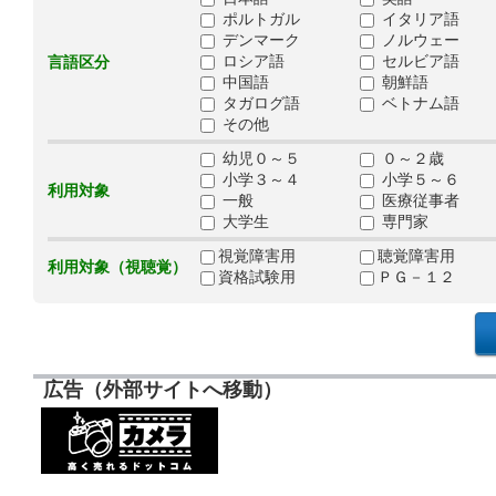
ポルトガル
イタリア語
デンマーク
ノルウェー
ロシア語
セルビア語
言語区分
中国語
朝鮮語
タガログ語
ベトナム語
その他
幼児０～５
０～２歳
小学３～４
小学５～６
利用対象
一般
医療従事者
大学生
専門家
視覚障害用
聴覚障害用
利用対象（視聴覚）
資格試験用
ＰＧ－１２
広告（外部サイトへ移動）