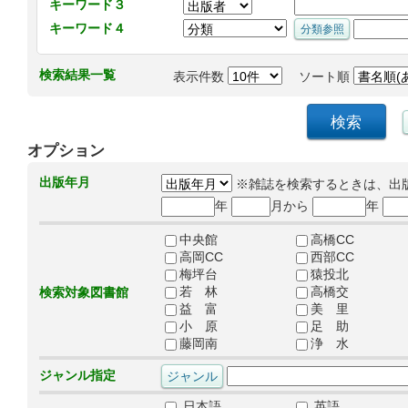
キーワード３
キーワード４
検索結果一覧
表示件数
ソート順
オプション
出版年月
※雑誌を検索するときは、出
年
月から
年
中央館
高橋CC
高岡CC
西部CC
梅坪台
猿投北
若 林
高橋交
検索対象図書館
益 富
美 里
小 原
足 助
藤岡南
浄 水
ジャンル指定
日本語
英語