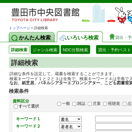
トップページ
> 詳細検索
かんたん検索
いろいろ検索
貸出・予
詳細検索
ジャンル検索
NDC分類検索
貸出・予約ベスト
詳細検索
詳細な条件を設定して、蔵書を検索することができます。
検索キーワード１と２と３は全角で、検索キーワード４は半角で
なお、紙芝居、パネルシアターエプロンシアター、こども図書室
検索条件
資料区分
一般
雑誌
児童
視聴覚
点
すべて選択
キーワード１
キーワード２