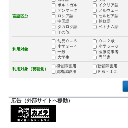
ポルトガル
イタリア語
デンマーク
ノルウェー
ロシア語
セルビア語
言語区分
中国語
朝鮮語
タガログ語
ベトナム語
その他
幼児０～５
０～２歳
小学３～４
小学５～６
利用対象
一般
医療従事者
大学生
専門家
視覚障害用
聴覚障害用
利用対象（視聴覚）
資格試験用
ＰＧ－１２
広告（外部サイトへ移動）