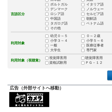
ポルトガル
イタリア語
デンマーク
ノルウェー
ロシア語
セルビア語
言語区分
中国語
朝鮮語
タガログ語
ベトナム語
その他
幼児０～５
０～２歳
小学３～４
小学５～６
利用対象
一般
医療従事者
大学生
専門家
視覚障害用
聴覚障害用
利用対象（視聴覚）
資格試験用
ＰＧ－１２
広告（外部サイトへ移動）