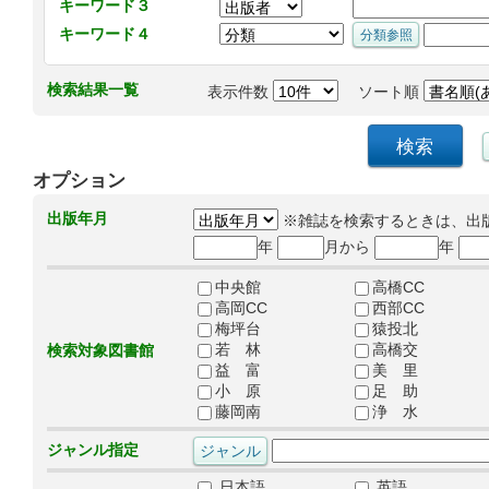
キーワード３
キーワード４
検索結果一覧
表示件数
ソート順
オプション
出版年月
※雑誌を検索するときは、出
年
月から
年
中央館
高橋CC
高岡CC
西部CC
梅坪台
猿投北
若 林
高橋交
検索対象図書館
益 富
美 里
小 原
足 助
藤岡南
浄 水
ジャンル指定
日本語
英語