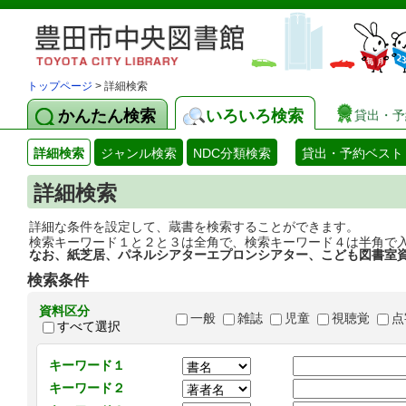
トップページ
> 詳細検索
かんたん検索
いろいろ検索
貸出・予
詳細検索
ジャンル検索
NDC分類検索
貸出・予約ベスト
詳細検索
詳細な条件を設定して、蔵書を検索することができます。
検索キーワード１と２と３は全角で、検索キーワード４は半角で
なお、紙芝居、パネルシアターエプロンシアター、こども図書室
検索条件
資料区分
一般
雑誌
児童
視聴覚
点
すべて選択
キーワード１
キーワード２