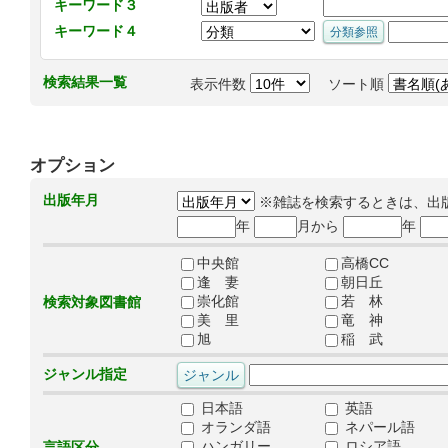
キーワード３
キーワード４
検索結果一覧
表示件数
ソート順
オプション
出版年月
※雑誌を検索するときは、出
年
月から
年
中央館
高橋CC
逢 妻
朝日丘
崇化館
若 林
検索対象図書館
美 里
竜 神
旭
稲 武
ジャンル指定
日本語
英語
オランダ語
ネパール語
ハンガリー
ロシア語
言語区分