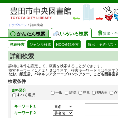
トップページ
> 詳細検索
かんたん検索
いろいろ検索
貸出・予
詳細検索
ジャンル検索
NDC分類検索
貸出・予約ベスト
詳細検索
詳細な条件を設定して、蔵書を検索することができます。
検索キーワード１と２と３は全角で、検索キーワード４は半角で
なお、紙芝居、パネルシアターエプロンシアター、こども図書室
検索条件
資料区分
一般
雑誌
児童
視聴覚
点
すべて選択
キーワード１
キーワード２