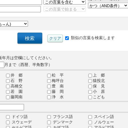
類似の言葉を検索します
版年月は空欄にしてください。
月まで（西暦、半角数字）
井 郷
松 平
上 郷
石 野
梅坪台
猿投北
高橋交
豊 南
保 見
若 園
藤 岡
小 原
藤岡南
浄 水
こども
ドイツ語
フランス語
スペイン語
スウェーデ
デンマーク
ノルウェー
セルビア語
カザフ語
アラビア語