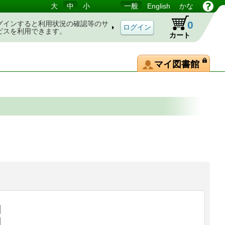
大
中
小
一般
English
かな
0
グインすると利用状況の確認等のサ
ビスを利用できます。
カート
マイ図書館