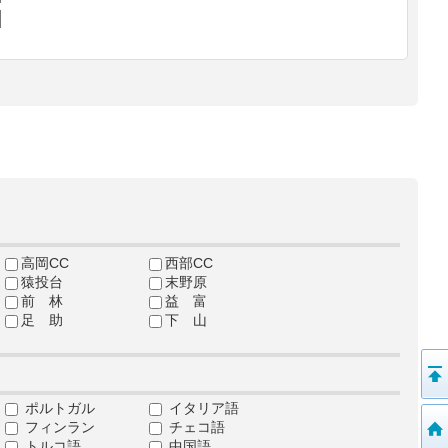
高岡CC
西部CC
猿投台
末野原
前 林
益 富
足 助
下 山
ポルトガル
イタリア語
フィンラン
チェコ語
トルコ語
中国語