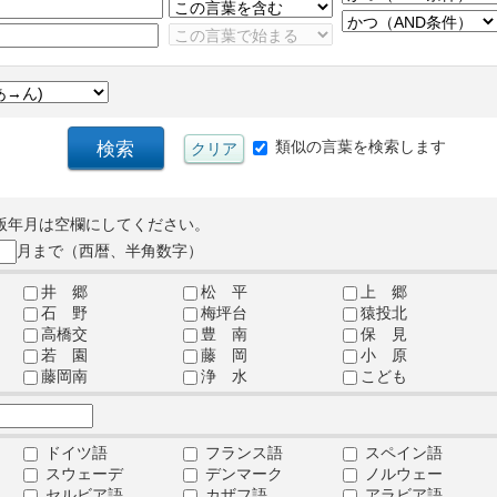
類似の言葉を検索します
版年月は空欄にしてください。
月まで（西暦、半角数字）
井 郷
松 平
上 郷
石 野
梅坪台
猿投北
高橋交
豊 南
保 見
若 園
藤 岡
小 原
藤岡南
浄 水
こども
ドイツ語
フランス語
スペイン語
スウェーデ
デンマーク
ノルウェー
セルビア語
カザフ語
アラビア語