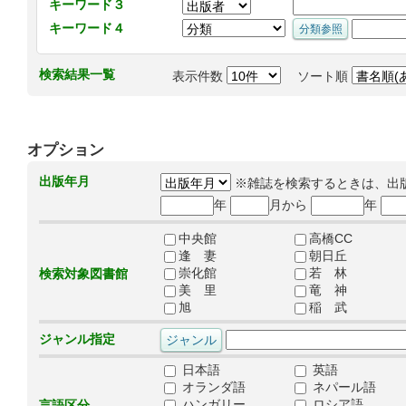
キーワード３
キーワード４
検索結果一覧
表示件数
ソート順
オプション
出版年月
※雑誌を検索するときは、出
年
月から
年
中央館
高橋CC
逢 妻
朝日丘
崇化館
若 林
検索対象図書館
美 里
竜 神
旭
稲 武
ジャンル指定
日本語
英語
オランダ語
ネパール語
ハンガリー
ロシア語
言語区分