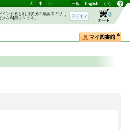
大
中
小
一般
English
かな
0
グインすると利用状況の確認等のサ
ビスを利用できます。
カート
マイ図書館