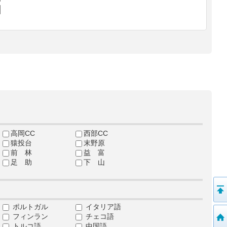
高岡CC
西部CC
猿投台
末野原
前 林
益 富
足 助
下 山
ポルトガル
イタリア語
フィンラン
チェコ語
トルコ語
中国語