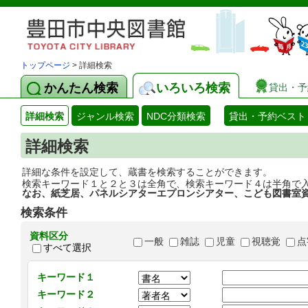
トップページ
> 詳細検索
かんたん検索
いろいろ検索
貸出・予
詳細検索
ジャンル検索
NDC分類検索
貸出・予約ベスト
詳細検索
詳細な条件を設定して、蔵書を検索することができます。
検索キーワード１と２と３は全角で、検索キーワード４は半角で
なお、紙芝居、パネルシアターエプロンシアター、こども図書室
検索条件
資料区分
一般
雑誌
児童
視聴覚
点
すべて選択
キーワード１
キーワード２