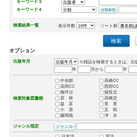
キーワード３
キーワード４
検索結果一覧
表示件数
ソート順
オプション
出版年月
※雑誌を検索するときは、出
年
月から
年
中央館
高橋CC
高岡CC
西部CC
梅坪台
猿投北
若 林
高橋交
検索対象図書館
益 富
美 里
小 原
足 助
藤岡南
浄 水
ジャンル指定
日本語
英語