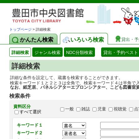
トップページ
> 詳細検索
かんたん検索
いろいろ検索
貸出・予
詳細検索
ジャンル検索
NDC分類検索
貸出・予約ベスト
詳細検索
詳細な条件を設定して、蔵書を検索することができます。
検索キーワード１と２と３は全角で、検索キーワード４は半角で
なお、紙芝居、パネルシアターエプロンシアター、こども図書室
検索条件
資料区分
一般
雑誌
児童
視聴覚
点
すべて選択
キーワード１
キーワード２