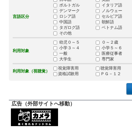
ポルトガル
イタリア語
デンマーク
ノルウェー
ロシア語
セルビア語
言語区分
中国語
朝鮮語
タガログ語
ベトナム語
その他
幼児０～５
０～２歳
小学３～４
小学５～６
利用対象
一般
医療従事者
大学生
専門家
視覚障害用
聴覚障害用
利用対象（視聴覚）
資格試験用
ＰＧ－１２
広告（外部サイトへ移動）