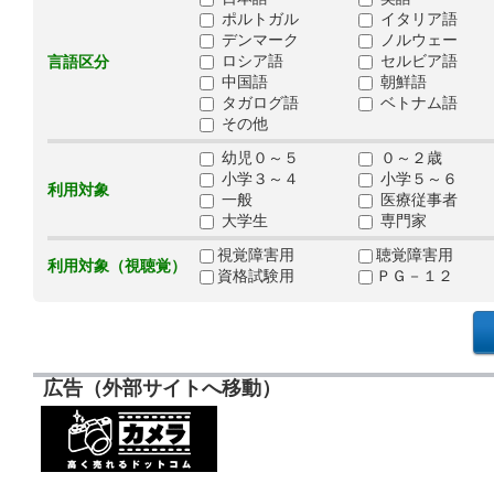
ポルトガル
イタリア語
デンマーク
ノルウェー
ロシア語
セルビア語
言語区分
中国語
朝鮮語
タガログ語
ベトナム語
その他
幼児０～５
０～２歳
小学３～４
小学５～６
利用対象
一般
医療従事者
大学生
専門家
視覚障害用
聴覚障害用
利用対象（視聴覚）
資格試験用
ＰＧ－１２
広告（外部サイトへ移動）