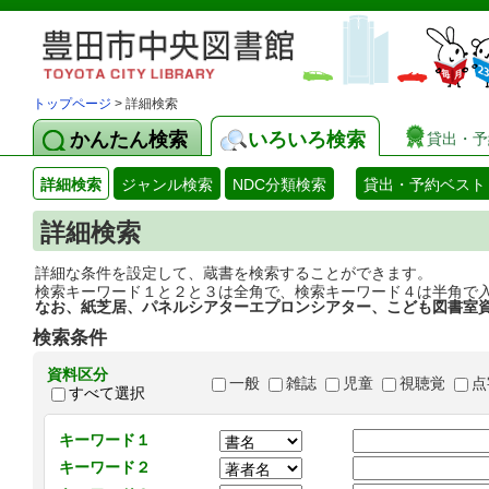
トップページ
> 詳細検索
かんたん検索
いろいろ検索
貸出・予
詳細検索
ジャンル検索
NDC分類検索
貸出・予約ベスト
詳細検索
詳細な条件を設定して、蔵書を検索することができます。
検索キーワード１と２と３は全角で、検索キーワード４は半角で
なお、紙芝居、パネルシアターエプロンシアター、こども図書室
検索条件
資料区分
一般
雑誌
児童
視聴覚
点
すべて選択
キーワード１
キーワード２