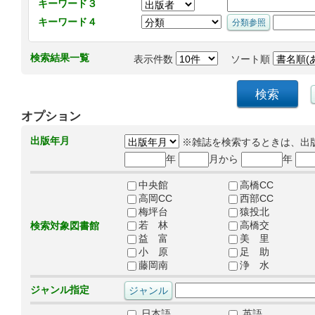
キーワード３
キーワード４
検索結果一覧
表示件数
ソート順
オプション
出版年月
※雑誌を検索するときは、出
年
月から
年
中央館
高橋CC
高岡CC
西部CC
梅坪台
猿投北
若 林
高橋交
検索対象図書館
益 富
美 里
小 原
足 助
藤岡南
浄 水
ジャンル指定
日本語
英語