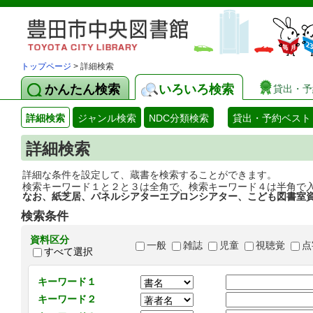
トップページ
> 詳細検索
かんたん検索
いろいろ検索
貸出・予
詳細検索
ジャンル検索
NDC分類検索
貸出・予約ベスト
詳細検索
詳細な条件を設定して、蔵書を検索することができます。
検索キーワード１と２と３は全角で、検索キーワード４は半角で
なお、紙芝居、パネルシアターエプロンシアター、こども図書室
検索条件
資料区分
一般
雑誌
児童
視聴覚
点
すべて選択
キーワード１
キーワード２