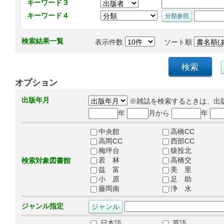
キーワード３
キーワード４
検索結果一覧
表示件数
ソート順
オプション
出版年月
※雑誌を検索するときは、出
年
月から
年
中央館
高橋CC
高岡CC
西部CC
梅坪台
猿投北
若 林
高橋交
検索対象図書館
益 富
美 里
小 原
足 助
藤岡南
浄 水
ジャンル指定
日本語
英語