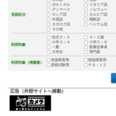
ポルトガル
イタリア語
デンマーク
ノルウェー
ロシア語
セルビア語
言語区分
中国語
朝鮮語
タガログ語
ベトナム語
その他
幼児０～５
０～２歳
小学３～４
小学５～６
利用対象
一般
医療従事者
大学生
専門家
視覚障害用
聴覚障害用
利用対象（視聴覚）
資格試験用
ＰＧ－１２
広告（外部サイトへ移動）