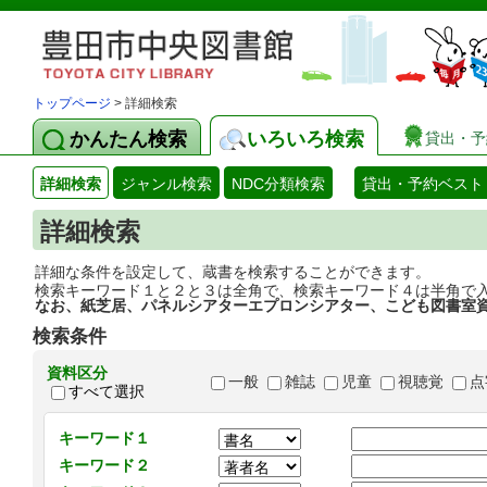
トップページ
> 詳細検索
かんたん検索
いろいろ検索
貸出・予
詳細検索
ジャンル検索
NDC分類検索
貸出・予約ベスト
詳細検索
詳細な条件を設定して、蔵書を検索することができます。
検索キーワード１と２と３は全角で、検索キーワード４は半角で
なお、紙芝居、パネルシアターエプロンシアター、こども図書室
検索条件
資料区分
一般
雑誌
児童
視聴覚
点
すべて選択
キーワード１
キーワード２