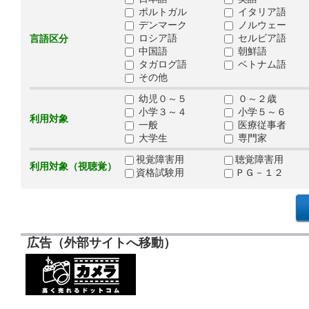
ポルトガル
イタリア語
デンマーク
ノルウェー
ロシア語
セルビア語
言語区分
中国語
朝鮮語
タガログ語
ベトナム語
その他
幼児０～５
０～２歳
小学３～４
小学５～６
利用対象
一般
医療従事者
大学生
専門家
視覚障害用
聴覚障害用
利用対象（視聴覚）
資格試験用
ＰＧ－１２
広告（外部サイトへ移動）