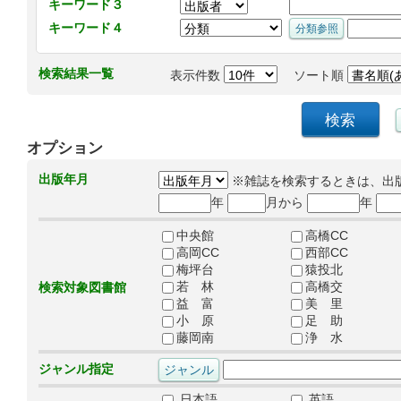
キーワード３
キーワード４
検索結果一覧
表示件数
ソート順
オプション
出版年月
※雑誌を検索するときは、出
年
月から
年
中央館
高橋CC
高岡CC
西部CC
梅坪台
猿投北
若 林
高橋交
検索対象図書館
益 富
美 里
小 原
足 助
藤岡南
浄 水
ジャンル指定
日本語
英語