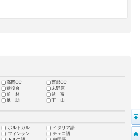
高岡CC
西部CC
猿投台
末野原
前 林
益 富
足 助
下 山
ポルトガル
イタリア語
フィンラン
チェコ語
トルコ語
中国語