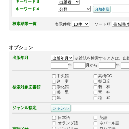
キーワード３
キーワード４
検索結果一覧
表示件数
ソート順
オプション
出版年月
※雑誌を検索するときは、出
年
月から
年
中央館
高橋CC
逢 妻
朝日丘
崇化館
若 林
検索対象図書館
美 里
竜 神
旭
稲 武
ジャンル指定
日本語
英語
オランダ語
ネパール語
ハンガリー
ロシア語
言語区分