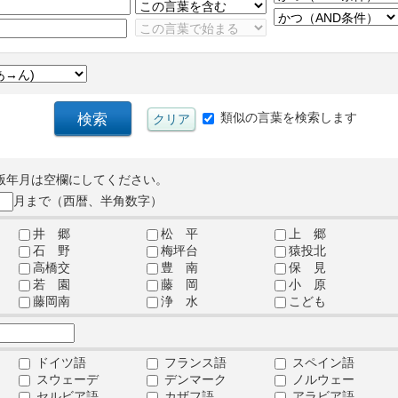
類似の言葉を検索します
版年月は空欄にしてください。
月まで（西暦、半角数字）
井 郷
松 平
上 郷
石 野
梅坪台
猿投北
高橋交
豊 南
保 見
若 園
藤 岡
小 原
藤岡南
浄 水
こども
ドイツ語
フランス語
スペイン語
スウェーデ
デンマーク
ノルウェー
セルビア語
カザフ語
アラビア語