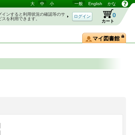
大
中
小
一般
English
かな
0
グインすると利用状況の確認等のサ
ビスを利用できます。
カート
マイ図書館