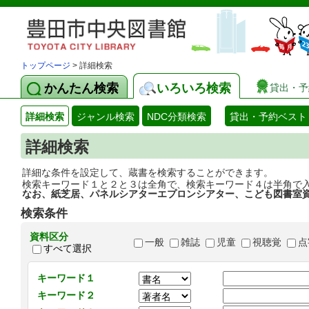
トップページ
> 詳細検索
かんたん検索
いろいろ検索
貸出・予
詳細検索
ジャンル検索
NDC分類検索
貸出・予約ベスト
詳細検索
詳細な条件を設定して、蔵書を検索することができます。
検索キーワード１と２と３は全角で、検索キーワード４は半角で
なお、紙芝居、パネルシアターエプロンシアター、こども図書室
検索条件
資料区分
一般
雑誌
児童
視聴覚
点
すべて選択
キーワード１
キーワード２