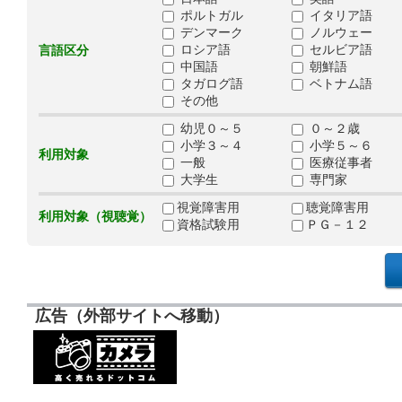
ポルトガル
イタリア語
デンマーク
ノルウェー
ロシア語
セルビア語
言語区分
中国語
朝鮮語
タガログ語
ベトナム語
その他
幼児０～５
０～２歳
小学３～４
小学５～６
利用対象
一般
医療従事者
大学生
専門家
視覚障害用
聴覚障害用
利用対象（視聴覚）
資格試験用
ＰＧ－１２
広告（外部サイトへ移動）