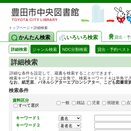
トップページ
> 詳細検索
かんたん検索
いろいろ検索
貸出・予
詳細検索
ジャンル検索
NDC分類検索
貸出・予約ベスト
詳細検索
詳細な条件を設定して、蔵書を検索することができます。
検索キーワード１と２と３は全角で、検索キーワード４は半角で
なお、紙芝居、パネルシアターエプロンシアター、こども図書室
検索条件
資料区分
一般
雑誌
児童
視聴覚
点
すべて選択
キーワード１
キーワード２