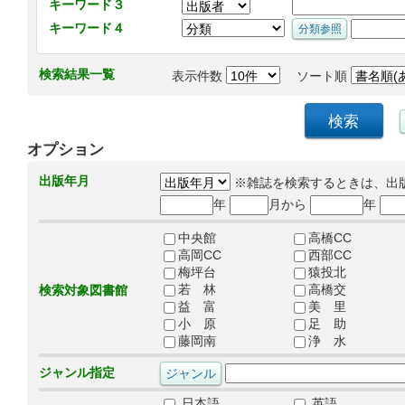
キーワード３
キーワード４
検索結果一覧
表示件数
ソート順
オプション
出版年月
※雑誌を検索するときは、出
年
月から
年
中央館
高橋CC
高岡CC
西部CC
梅坪台
猿投北
若 林
高橋交
検索対象図書館
益 富
美 里
小 原
足 助
藤岡南
浄 水
ジャンル指定
日本語
英語