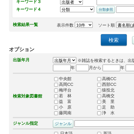
キーワード３
キーワード４
検索結果一覧
表示件数
ソート順
オプション
出版年月
※雑誌を検索するときは、出
年
月から
年
中央館
高橋CC
高岡CC
西部CC
梅坪台
猿投北
若 林
高橋交
検索対象図書館
益 富
美 里
小 原
足 助
藤岡南
浄 水
ジャンル指定
日本語
英語