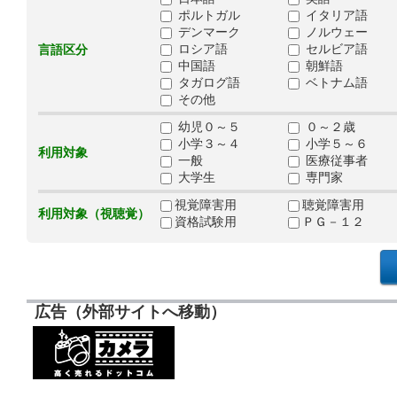
ポルトガル
イタリア語
デンマーク
ノルウェー
ロシア語
セルビア語
言語区分
中国語
朝鮮語
タガログ語
ベトナム語
その他
幼児０～５
０～２歳
小学３～４
小学５～６
利用対象
一般
医療従事者
大学生
専門家
視覚障害用
聴覚障害用
利用対象（視聴覚）
資格試験用
ＰＧ－１２
広告（外部サイトへ移動）