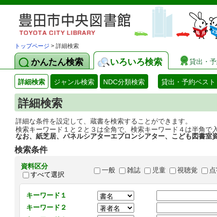
トップページ
> 詳細検索
かんたん検索
いろいろ検索
貸出・予
詳細検索
ジャンル検索
NDC分類検索
貸出・予約ベスト
詳細検索
詳細な条件を設定して、蔵書を検索することができます。
検索キーワード１と２と３は全角で、検索キーワード４は半角で
なお、紙芝居、パネルシアターエプロンシアター、こども図書室
検索条件
資料区分
一般
雑誌
児童
視聴覚
点
すべて選択
キーワード１
キーワード２