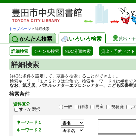
トップページ
> 詳細検索
かんたん検索
いろいろ検索
貸出・予
詳細検索
ジャンル検索
NDC分類検索
貸出・予約ベスト
詳細検索
詳細な条件を設定して、蔵書を検索することができます。
検索キーワード１と２と３は全角で、検索キーワード４は半角で
なお、紙芝居、パネルシアターエプロンシアター、こども図書室
検索条件
資料区分
一般
雑誌
児童
視聴覚
点
すべて選択
キーワード１
キーワード２