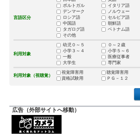
ポルトガル
イタリア語
デンマーク
ノルウェー
ロシア語
セルビア語
言語区分
中国語
朝鮮語
タガログ語
ベトナム語
その他
幼児０～５
０～２歳
小学３～４
小学５～６
利用対象
一般
医療従事者
大学生
専門家
視覚障害用
聴覚障害用
利用対象（視聴覚）
資格試験用
ＰＧ－１２
広告（外部サイトへ移動）