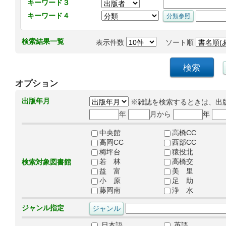
キーワード３
キーワード４
検索結果一覧
表示件数
ソート順
オプション
出版年月
※雑誌を検索するときは、出
年
月から
年
中央館
高橋CC
高岡CC
西部CC
梅坪台
猿投北
若 林
高橋交
検索対象図書館
益 富
美 里
小 原
足 助
藤岡南
浄 水
ジャンル指定
日本語
英語