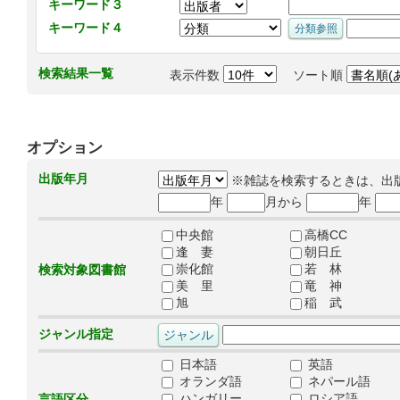
キーワード３
キーワード４
検索結果一覧
表示件数
ソート順
オプション
出版年月
※雑誌を検索するときは、出
年
月から
年
中央館
高橋CC
逢 妻
朝日丘
崇化館
若 林
検索対象図書館
美 里
竜 神
旭
稲 武
ジャンル指定
日本語
英語
オランダ語
ネパール語
ハンガリー
ロシア語
言語区分