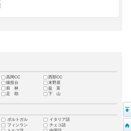
高岡CC
西部CC
猿投台
末野原
前 林
益 富
足 助
下 山
ポルトガル
イタリア語
フィンラン
チェコ語
トルコ語
中国語