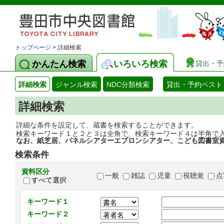
トップページ
> 詳細検索
かんたん検索
いろいろ検索
貸出・予
詳細検索
ジャンル検索
NDC分類検索
貸出・予約ベスト
詳細検索
詳細な条件を設定して、蔵書を検索することができます。
検索キーワード１と２と３は全角で、検索キーワード４は半角で
なお、紙芝居、パネルシアターエプロンシアター、こども図書室
検索条件
資料区分
一般
雑誌
児童
視聴覚
点
すべて選択
キーワード１
キーワード２