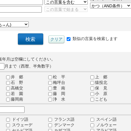
類似の言葉を検索します
版年月は空欄にしてください。
月まで（西暦、半角数字）
井 郷
松 平
上 郷
石 野
梅坪台
猿投北
高橋交
豊 南
保 見
若 園
藤 岡
小 原
藤岡南
浄 水
こども
ドイツ語
フランス語
スペイン語
スウェーデ
デンマーク
ノルウェー
セルビア語
カザフ語
アラビア語