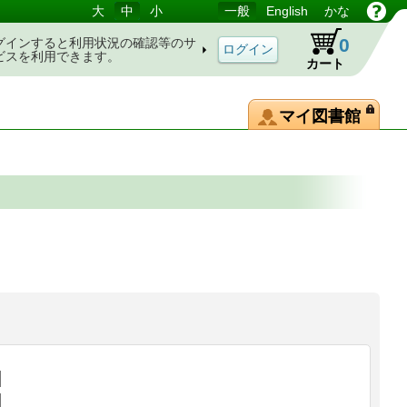
大
中
小
一般
English
かな
0
グインすると利用状況の確認等のサ
ビスを利用できます。
カート
マイ図書館