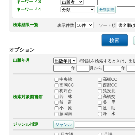
キーワード３
キーワード４
検索結果一覧
表示件数
ソート順
オプション
出版年月
※雑誌を検索するときは、出
年
月から
年
中央館
高橋CC
高岡CC
西部CC
梅坪台
猿投北
若 林
高橋交
検索対象図書館
益 富
美 里
小 原
足 助
藤岡南
浄 水
ジャンル指定
日本語
英語