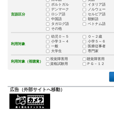
ポルトガル
イタリア語
デンマーク
ノルウェー
ロシア語
セルビア語
言語区分
中国語
朝鮮語
タガログ語
ベトナム語
その他
幼児０～５
０～２歳
小学３～４
小学５～６
利用対象
一般
医療従事者
大学生
専門家
視覚障害用
聴覚障害用
利用対象（視聴覚）
資格試験用
ＰＧ－１２
広告（外部サイトへ移動）