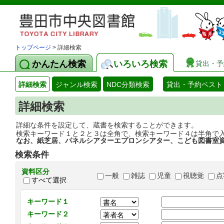
トップページ
> 詳細検索
かんたん検索
いろいろ検索
貸出・予
詳細検索
ジャンル検索
NDC分類検索
貸出・予約ベスト
詳細検索
詳細な条件を設定して、蔵書を検索することができます。
検索キーワード１と２と３は全角で、検索キーワード４は半角で
なお、紙芝居、パネルシアターエプロンシアター、こども図書室
検索条件
資料区分
一般
雑誌
児童
視聴覚
点
すべて選択
キーワード１
キーワード２