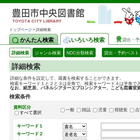
トップページ
> 詳細検索
かんたん検索
いろいろ検索
貸出・予
詳細検索
ジャンル検索
NDC分類検索
貸出・予約ベスト
詳細検索
詳細な条件を設定して、蔵書を検索することができます。
検索キーワード１と２と３は全角で、検索キーワード４は半角で
なお、紙芝居、パネルシアターエプロンシアター、こども図書室
検索条件
資料区分
一般
雑誌
児童
視聴覚
点
すべて選択
キーワード１
キーワード２