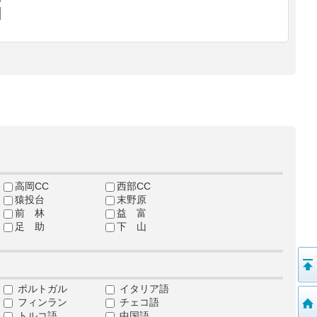
高岡CC
西部CC
猿投台
末野原
前 林
益 富
足 助
下 山
ポルトガル
イタリア語
フィンラン
チェコ語
トルコ語
中国語