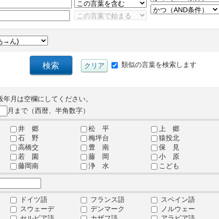
類似の言葉を検索します
版年月は空欄にしてください。
月まで（西暦、半角数字）
井 郷
松 平
上 郷
石 野
梅坪台
猿投北
高橋交
豊 南
保 見
若 園
藤 岡
小 原
藤岡南
浄 水
こども
ドイツ語
フランス語
スペイン語
スウェーデ
デンマーク
ノルウェー
セルビア語
カザフ語
アラビア語