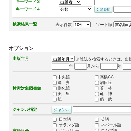
キーワード３
キーワード４
検索結果一覧
表示件数
ソート順
オプション
出版年月
※雑誌を検索するときは、出
年
月から
年
中央館
高橋CC
逢 妻
朝日丘
崇化館
若 林
検索対象図書館
美 里
竜 神
旭
稲 武
ジャンル指定
日本語
英語
オランダ語
ネパール語
ハンガリー
ロシア語
言語区分