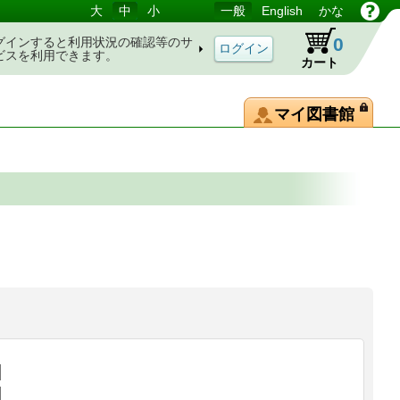
大
中
小
一般
English
かな
0
グインすると利用状況の確認等のサ
ビスを利用できます。
カート
マイ図書館