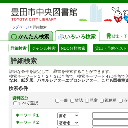
トップページ
> 詳細検索
かんたん検索
いろいろ検索
貸出・予
詳細検索
ジャンル検索
NDC分類検索
貸出・予約ベスト
詳細検索
詳細な条件を設定して、蔵書を検索することができます。
検索キーワード１と２と３は全角で、検索キーワード４は半角で
なお、紙芝居、パネルシアターエプロンシアター、こども図書室
検索条件
資料区分
一般
雑誌
児童
視聴覚
点
すべて選択
キーワード１
キーワード２