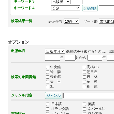
キーワード３
キーワード４
検索結果一覧
表示件数
ソート順
オプション
出版年月
※雑誌を検索するときは、出
年
月から
年
中央館
高橋CC
逢 妻
朝日丘
崇化館
若 林
検索対象図書館
美 里
竜 神
旭
稲 武
ジャンル指定
日本語
英語
オランダ語
ネパール語
ハンガリー
ロシア語
言語区分