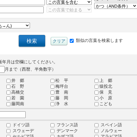
類似の言葉を検索します
版年月は空欄にしてください。
月まで（西暦、半角数字）
井 郷
松 平
上 郷
石 野
梅坪台
猿投北
高橋交
豊 南
保 見
若 園
藤 岡
小 原
藤岡南
浄 水
こども
ドイツ語
フランス語
スペイン語
スウェーデ
デンマーク
ノルウェー
セルビア語
カザフ語
アラビア語