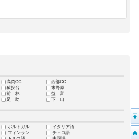
高岡CC
西部CC
猿投台
末野原
前 林
益 富
足 助
下 山
ポルトガル
イタリア語
フィンラン
チェコ語
トルコ語
中国語