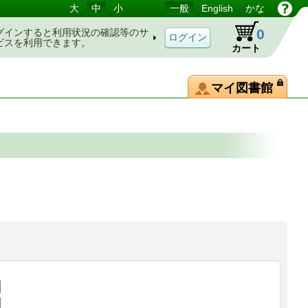
大
中
小
一般
English
かな
0
グインすると利用状況の確認等のサ
ビスを利用できます。
カート
マイ図書館