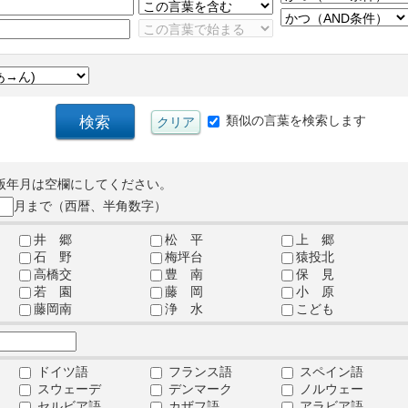
類似の言葉を検索します
版年月は空欄にしてください。
月まで（西暦、半角数字）
井 郷
松 平
上 郷
石 野
梅坪台
猿投北
高橋交
豊 南
保 見
若 園
藤 岡
小 原
藤岡南
浄 水
こども
ドイツ語
フランス語
スペイン語
スウェーデ
デンマーク
ノルウェー
セルビア語
カザフ語
アラビア語