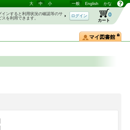
大
中
小
一般
English
かな
0
グインすると利用状況の確認等のサ
ビスを利用できます。
カート
マイ図書館