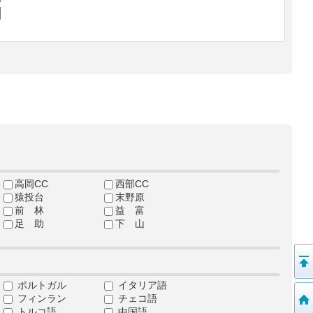
高岡CC
西部CC
猿投台
末野原
前 林
益 富
足 助
下 山
ポルトガル
イタリア語
フィンラン
チェコ語
トルコ語
中国語