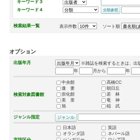
キーワード３
キーワード４
検索結果一覧
表示件数
ソート順
オプション
出版年月
※雑誌を検索するときは、出
年
月から
年
中央館
高橋CC
逢 妻
朝日丘
崇化館
若 林
検索対象図書館
美 里
竜 神
旭
稲 武
ジャンル指定
日本語
英語
オランダ語
ネパール語
ハンガリー
ロシア語
言語区分