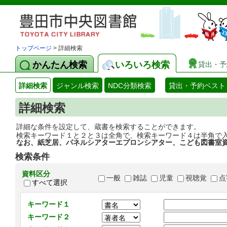
トップページ
> 詳細検索
かんたん検索
いろいろ検索
貸出・予
詳細検索
ジャンル検索
NDC分類検索
貸出・予約ベスト
詳細検索
詳細な条件を設定して、蔵書を検索することができます。
検索キーワード１と２と３は全角で、検索キーワード４は半角で
なお、紙芝居、パネルシアターエプロンシアター、こども図書室
検索条件
資料区分
一般
雑誌
児童
視聴覚
点
すべて選択
キーワード１
キーワード２