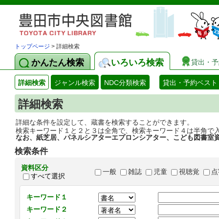
トップページ
> 詳細検索
かんたん検索
いろいろ検索
貸出・予
詳細検索
ジャンル検索
NDC分類検索
貸出・予約ベスト
詳細検索
詳細な条件を設定して、蔵書を検索することができます。
検索キーワード１と２と３は全角で、検索キーワード４は半角で
なお、紙芝居、パネルシアターエプロンシアター、こども図書室
検索条件
資料区分
一般
雑誌
児童
視聴覚
点
すべて選択
キーワード１
キーワード２