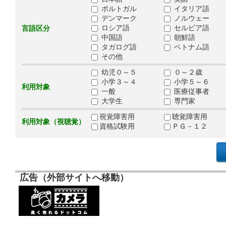
ポルトガル
イタリア語
デンマーク
ノルウェー
ロシア語
セルビア語
言語区分
中国語
朝鮮語
タガログ語
ベトナム語
その他
幼児０～５
０～２歳
小学３～４
小学５～６
利用対象
一般
医療従事者
大学生
専門家
視覚障害用
聴覚障害用
利用対象（視聴覚）
資格試験用
ＰＧ－１２
広告（外部サイトへ移動）