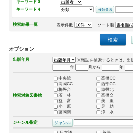
キーワード３
キーワード４
検索結果一覧
表示件数
ソート順
オプション
出版年月
※雑誌を検索するときは、出
年
月から
年
中央館
高橋CC
高岡CC
西部CC
梅坪台
猿投北
若 林
高橋交
検索対象図書館
益 富
美 里
小 原
足 助
藤岡南
浄 水
ジャンル指定
日本語
英語