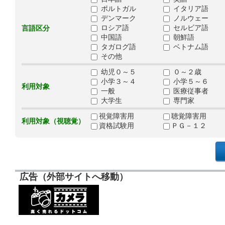
ポルトガル
イタリア語
デンマーク
ノルウェー
ロシア語
セルビア語
言語区分
中国語
朝鮮語
タガログ語
ベトナム語
その他
幼児０～５
０～２歳
小学３～４
小学５～６
利用対象
一般
医療従事者
大学生
専門家
視覚障害用
聴覚障害用
利用対象（視聴覚）
資格試験用
ＰＧ－１２
広告（外部サイトへ移動）