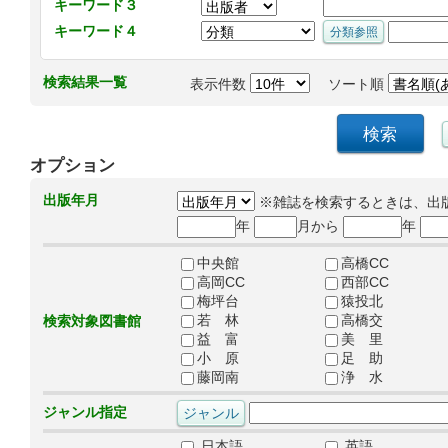
キーワード３
キーワード４
検索結果一覧
表示件数
ソート順
オプション
出版年月
※雑誌を検索するときは、出
年
月から
年
中央館
高橋CC
高岡CC
西部CC
梅坪台
猿投北
若 林
高橋交
検索対象図書館
益 富
美 里
小 原
足 助
藤岡南
浄 水
ジャンル指定
日本語
英語