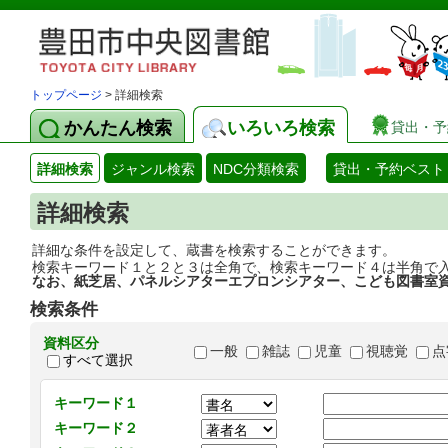
トップページ
> 詳細検索
かんたん検索
いろいろ検索
貸出・予
詳細検索
ジャンル検索
NDC分類検索
貸出・予約ベスト
詳細検索
詳細な条件を設定して、蔵書を検索することができます。
検索キーワード１と２と３は全角で、検索キーワード４は半角で
なお、紙芝居、パネルシアターエプロンシアター、こども図書室
検索条件
資料区分
一般
雑誌
児童
視聴覚
点
すべて選択
キーワード１
キーワード２