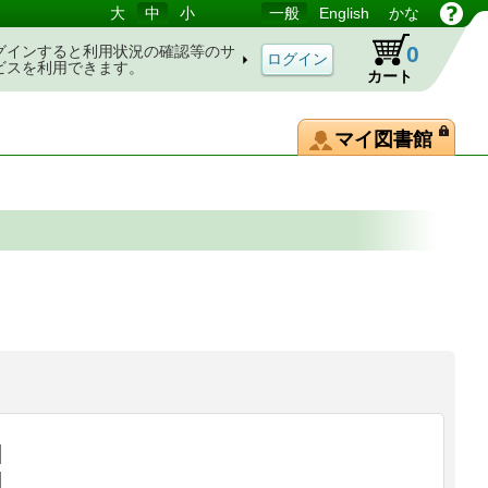
大
中
小
一般
English
かな
0
グインすると利用状況の確認等のサ
ビスを利用できます。
カート
マイ図書館