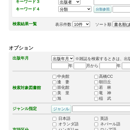
キーワード３
キーワード４
検索結果一覧
表示件数
ソート順
オプション
出版年月
※雑誌を検索するときは、出
年
月から
年
中央館
高橋CC
逢 妻
朝日丘
崇化館
若 林
検索対象図書館
美 里
竜 神
旭
稲 武
ジャンル指定
日本語
英語
オランダ語
ネパール語
ハンガリー
ロシア語
言語区分