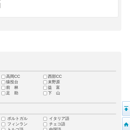
高岡CC
西部CC
猿投台
末野原
前 林
益 富
足 助
下 山
ポルトガル
イタリア語
フィンラン
チェコ語
トルコ語
中国語