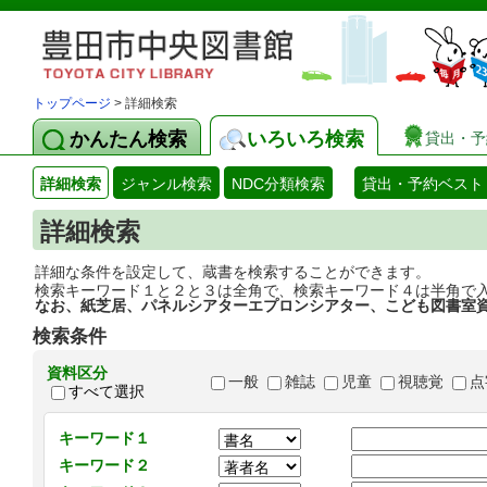
トップページ
> 詳細検索
かんたん検索
いろいろ検索
貸出・予
詳細検索
ジャンル検索
NDC分類検索
貸出・予約ベスト
詳細検索
詳細な条件を設定して、蔵書を検索することができます。
検索キーワード１と２と３は全角で、検索キーワード４は半角で
なお、紙芝居、パネルシアターエプロンシアター、こども図書室
検索条件
資料区分
一般
雑誌
児童
視聴覚
点
すべて選択
キーワード１
キーワード２