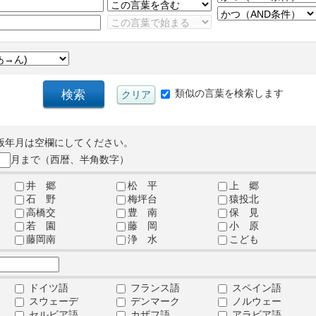
類似の言葉を検索します
版年月は空欄にしてください。
月まで（西暦、半角数字）
井 郷
松 平
上 郷
石 野
梅坪台
猿投北
高橋交
豊 南
保 見
若 園
藤 岡
小 原
藤岡南
浄 水
こども
ドイツ語
フランス語
スペイン語
スウェーデ
デンマーク
ノルウェー
セルビア語
カザフ語
アラビア語