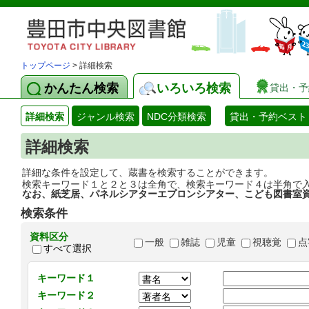
トップページ
> 詳細検索
かんたん検索
いろいろ検索
貸出・予
詳細検索
ジャンル検索
NDC分類検索
貸出・予約ベスト
詳細検索
詳細な条件を設定して、蔵書を検索することができます。
検索キーワード１と２と３は全角で、検索キーワード４は半角で
なお、紙芝居、パネルシアターエプロンシアター、こども図書室
検索条件
資料区分
一般
雑誌
児童
視聴覚
点
すべて選択
キーワード１
キーワード２