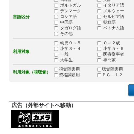
ポルトガル
イタリア語
デンマーク
ノルウェー
ロシア語
セルビア語
言語区分
中国語
朝鮮語
タガログ語
ベトナム語
その他
幼児０～５
０～２歳
小学３～４
小学５～６
利用対象
一般
医療従事者
大学生
専門家
視覚障害用
聴覚障害用
利用対象（視聴覚）
資格試験用
ＰＧ－１２
広告（外部サイトへ移動）