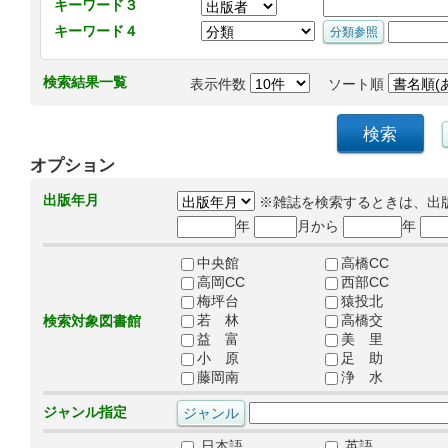
キーワード３
キーワード４
検索結果一覧
表示件数
ソート順
オプション
出版年月
※雑誌を検索するときは、出
年
月から
年
中央館
高橋CC
高岡CC
西部CC
梅坪台
猿投北
若 林
高橋交
検索対象図書館
益 富
美 里
小 原
足 助
藤岡南
浄 水
ジャンル指定
日本語
英語