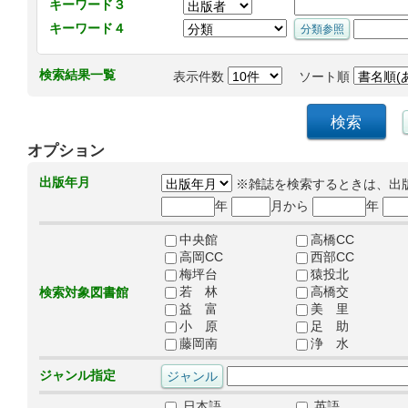
キーワード３
キーワード４
検索結果一覧
表示件数
ソート順
オプション
出版年月
※雑誌を検索するときは、出
年
月から
年
中央館
高橋CC
高岡CC
西部CC
梅坪台
猿投北
若 林
高橋交
検索対象図書館
益 富
美 里
小 原
足 助
藤岡南
浄 水
ジャンル指定
日本語
英語