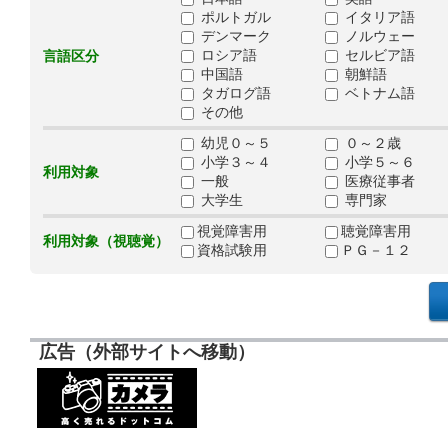
ポルトガル
イタリア語
デンマーク
ノルウェー
ロシア語
セルビア語
言語区分
中国語
朝鮮語
タガログ語
ベトナム語
その他
幼児０～５
０～２歳
小学３～４
小学５～６
利用対象
一般
医療従事者
大学生
専門家
視覚障害用
聴覚障害用
利用対象（視聴覚）
資格試験用
ＰＧ－１２
広告（外部サイトへ移動）