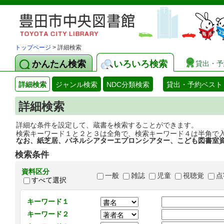
トップページ
> 詳細検索
かんたん検索
いろいろ検索
貸出・予
詳細検索
ジャンル検索
NDC分類検索
貸出・予約ベスト
詳細検索
詳細な条件を設定して、蔵書を検索することができます。
検索キーワード１と２と３は全角で、検索キーワード４は半角で
なお、紙芝居、パネルシアターエプロンシアター、こども図書室
検索条件
資料区分
一般
雑誌
児童
視聴覚
点
すべて選択
キーワード１
キーワード２