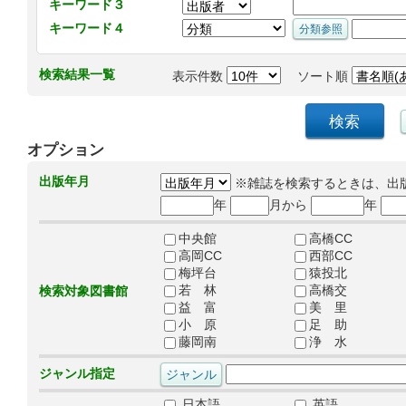
キーワード３
キーワード４
検索結果一覧
表示件数
ソート順
オプション
出版年月
※雑誌を検索するときは、出
年
月から
年
中央館
高橋CC
高岡CC
西部CC
梅坪台
猿投北
若 林
高橋交
検索対象図書館
益 富
美 里
小 原
足 助
藤岡南
浄 水
ジャンル指定
日本語
英語