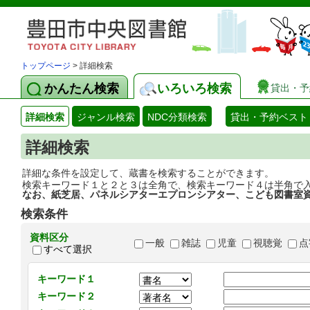
トップページ
> 詳細検索
かんたん検索
いろいろ検索
貸出・予
詳細検索
ジャンル検索
NDC分類検索
貸出・予約ベスト
詳細検索
詳細な条件を設定して、蔵書を検索することができます。
検索キーワード１と２と３は全角で、検索キーワード４は半角で
なお、紙芝居、パネルシアターエプロンシアター、こども図書室
検索条件
資料区分
一般
雑誌
児童
視聴覚
点
すべて選択
キーワード１
キーワード２