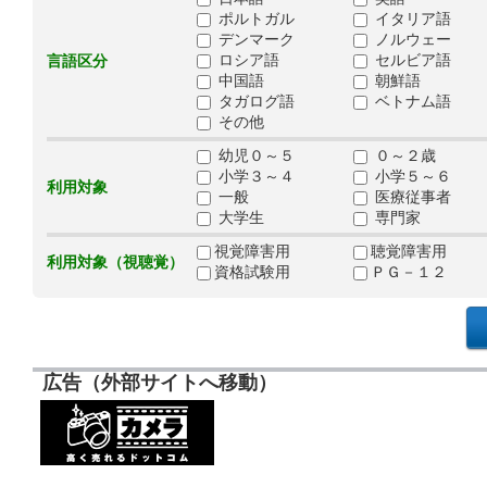
ポルトガル
イタリア語
デンマーク
ノルウェー
ロシア語
セルビア語
言語区分
中国語
朝鮮語
タガログ語
ベトナム語
その他
幼児０～５
０～２歳
小学３～４
小学５～６
利用対象
一般
医療従事者
大学生
専門家
視覚障害用
聴覚障害用
利用対象（視聴覚）
資格試験用
ＰＧ－１２
広告（外部サイトへ移動）