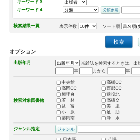
キーワード３
キーワード４
検索結果一覧
表示件数
ソート順
オプション
出版年月
※雑誌を検索するときは、出
年
月から
年
中央館
高橋CC
高岡CC
西部CC
梅坪台
猿投北
若 林
高橋交
検索対象図書館
益 富
美 里
小 原
足 助
藤岡南
浄 水
ジャンル指定
日本語
英語