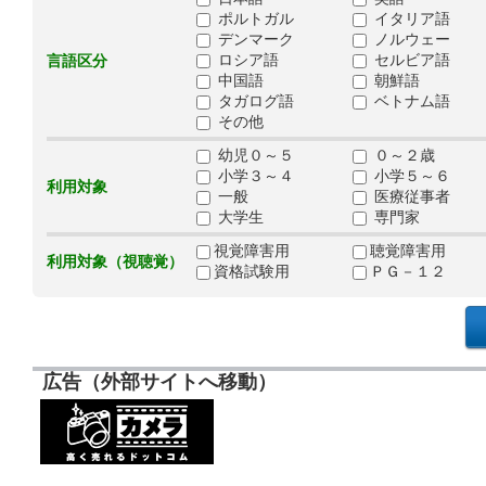
ポルトガル
イタリア語
デンマーク
ノルウェー
ロシア語
セルビア語
言語区分
中国語
朝鮮語
タガログ語
ベトナム語
その他
幼児０～５
０～２歳
小学３～４
小学５～６
利用対象
一般
医療従事者
大学生
専門家
視覚障害用
聴覚障害用
利用対象（視聴覚）
資格試験用
ＰＧ－１２
広告（外部サイトへ移動）