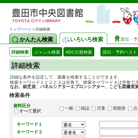
トップページ
> 詳細検索
かんたん検索
いろいろ検索
貸出・予
詳細検索
ジャンル検索
NDC分類検索
貸出・予約ベスト
詳細検索
詳細な条件を設定して、蔵書を検索することができます。
検索キーワード１と２と３は全角で、検索キーワード４は半角で
なお、紙芝居、パネルシアターエプロンシアター、こども図書室
検索条件
資料区分
一般
雑誌
児童
視聴覚
点
すべて選択
キーワード１
キーワード２