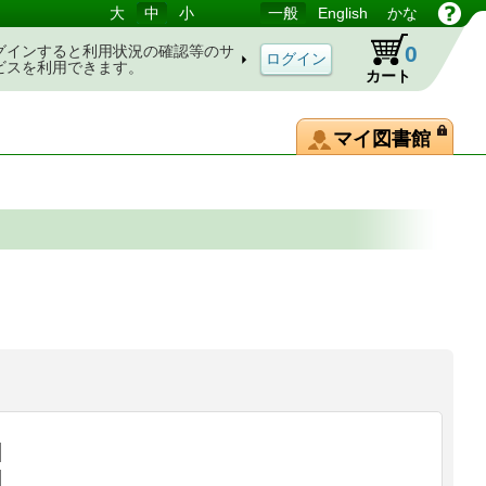
大
中
小
一般
English
かな
0
グインすると利用状況の確認等のサ
ビスを利用できます。
カート
マイ図書館