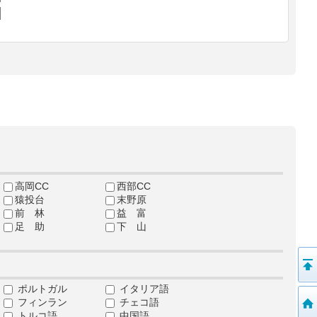
高岡CC
西部CC
猿投台
末野原
前 林
益 富
足 助
下 山
ポルトガル
イタリア語
フィンラン
チェコ語
トルコ語
中国語