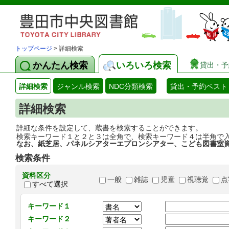
トップページ
> 詳細検索
かんたん検索
いろいろ検索
貸出・予
詳細検索
ジャンル検索
NDC分類検索
貸出・予約ベスト
詳細検索
詳細な条件を設定して、蔵書を検索することができます。
検索キーワード１と２と３は全角で、検索キーワード４は半角で
なお、紙芝居、パネルシアターエプロンシアター、こども図書室
検索条件
資料区分
一般
雑誌
児童
視聴覚
点
すべて選択
キーワード１
キーワード２