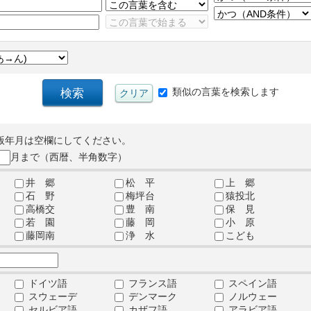
類似の言葉を検索します
版年月は空欄にしてください。
月まで（西暦、半角数字）
井 郷
松 平
上 郷
石 野
梅坪台
猿投北
高橋交
豊 南
保 見
若 園
藤 岡
小 原
藤岡南
浄 水
こども
ドイツ語
フランス語
スペイン語
スウェーデ
デンマーク
ノルウェー
セルビア語
カザフ語
アラビア語