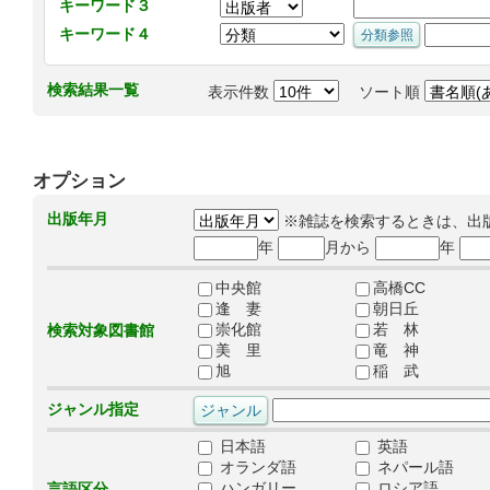
キーワード３
キーワード４
検索結果一覧
表示件数
ソート順
オプション
出版年月
※雑誌を検索するときは、出
年
月から
年
中央館
高橋CC
逢 妻
朝日丘
崇化館
若 林
検索対象図書館
美 里
竜 神
旭
稲 武
ジャンル指定
日本語
英語
オランダ語
ネパール語
ハンガリー
ロシア語
言語区分