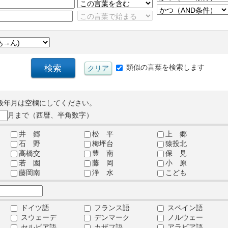
類似の言葉を検索します
版年月は空欄にしてください。
月まで（西暦、半角数字）
井 郷
松 平
上 郷
石 野
梅坪台
猿投北
高橋交
豊 南
保 見
若 園
藤 岡
小 原
藤岡南
浄 水
こども
ドイツ語
フランス語
スペイン語
スウェーデ
デンマーク
ノルウェー
セルビア語
カザフ語
アラビア語