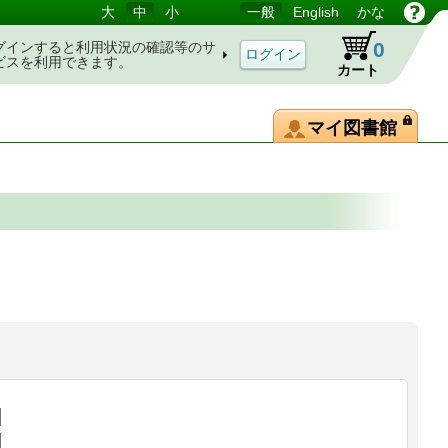
大
中
小
一般
English
かな
0
グインすると利用状況の確認等のサ
ビスを利用できます。
カート
マイ図書館