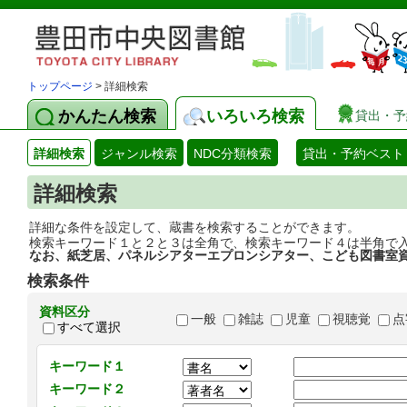
トップページ
> 詳細検索
かんたん検索
いろいろ検索
貸出・予
詳細検索
ジャンル検索
NDC分類検索
貸出・予約ベスト
詳細検索
詳細な条件を設定して、蔵書を検索することができます。
検索キーワード１と２と３は全角で、検索キーワード４は半角で
なお、紙芝居、パネルシアターエプロンシアター、こども図書室
検索条件
資料区分
一般
雑誌
児童
視聴覚
点
すべて選択
キーワード１
キーワード２