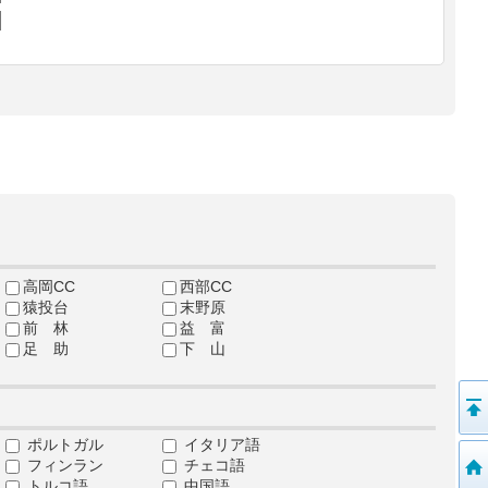
高岡CC
西部CC
猿投台
末野原
前 林
益 富
足 助
下 山
ポルトガル
イタリア語
フィンラン
チェコ語
トルコ語
中国語