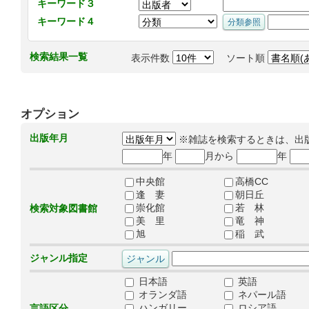
キーワード３
キーワード４
検索結果一覧
表示件数
ソート順
オプション
出版年月
※雑誌を検索するときは、出
年
月から
年
中央館
高橋CC
逢 妻
朝日丘
崇化館
若 林
検索対象図書館
美 里
竜 神
旭
稲 武
ジャンル指定
日本語
英語
オランダ語
ネパール語
ハンガリー
ロシア語
言語区分