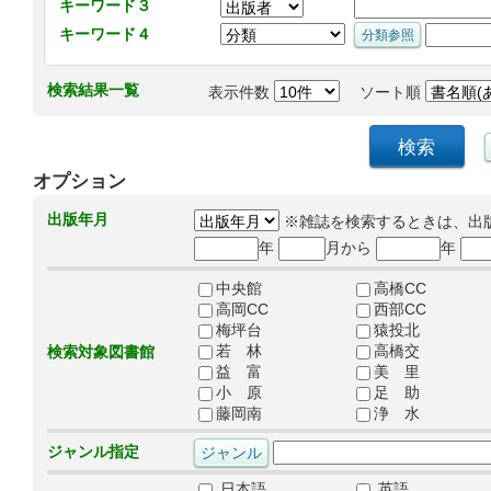
キーワード３
キーワード４
検索結果一覧
表示件数
ソート順
オプション
出版年月
※雑誌を検索するときは、出
年
月から
年
中央館
高橋CC
高岡CC
西部CC
梅坪台
猿投北
若 林
高橋交
検索対象図書館
益 富
美 里
小 原
足 助
藤岡南
浄 水
ジャンル指定
日本語
英語