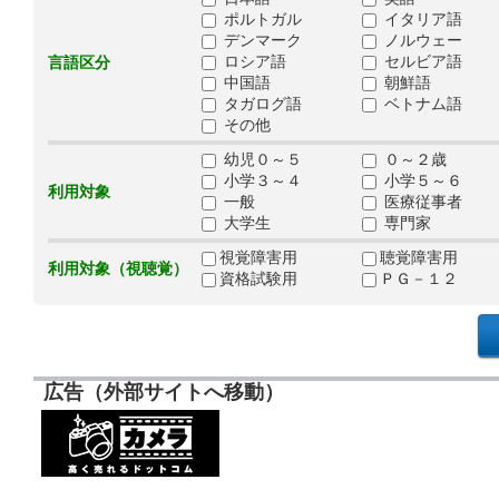
ポルトガル
イタリア語
デンマーク
ノルウェー
ロシア語
セルビア語
言語区分
中国語
朝鮮語
タガログ語
ベトナム語
その他
幼児０～５
０～２歳
小学３～４
小学５～６
利用対象
一般
医療従事者
大学生
専門家
視覚障害用
聴覚障害用
利用対象（視聴覚）
資格試験用
ＰＧ－１２
広告（外部サイトへ移動）