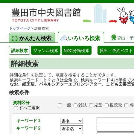
トップページ
> 詳細検索
かんたん検索
いろいろ検索
貸出・予
詳細検索
ジャンル検索
NDC分類検索
貸出・予約ベスト
詳細検索
詳細な条件を設定して、蔵書を検索することができます。
検索キーワード１と２と３は全角で、検索キーワード４は半角で
なお、紙芝居、パネルシアターエプロンシアター、こども図書室
検索条件
資料区分
一般
雑誌
児童
視聴覚
点
すべて選択
キーワード１
キーワード２