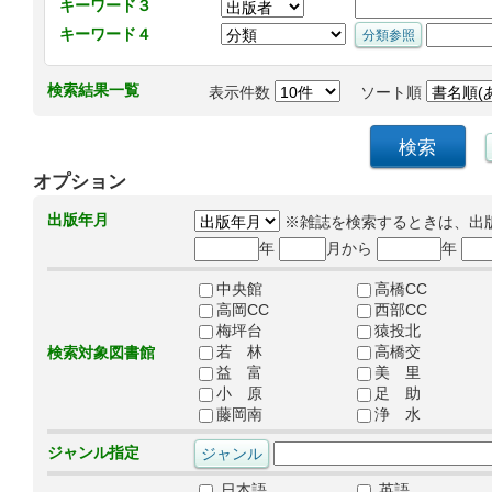
キーワード３
キーワード４
検索結果一覧
表示件数
ソート順
オプション
出版年月
※雑誌を検索するときは、出
年
月から
年
中央館
高橋CC
高岡CC
西部CC
梅坪台
猿投北
若 林
高橋交
検索対象図書館
益 富
美 里
小 原
足 助
藤岡南
浄 水
ジャンル指定
日本語
英語