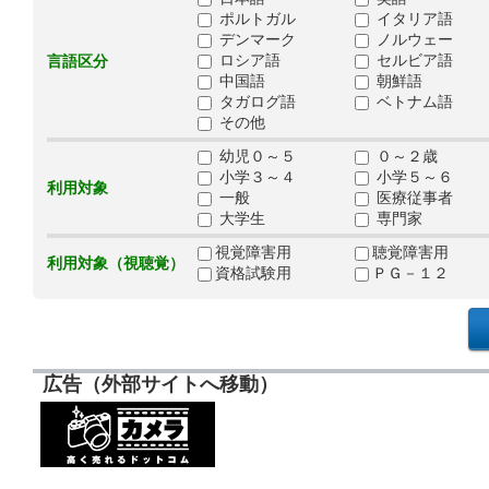
ポルトガル
イタリア語
デンマーク
ノルウェー
ロシア語
セルビア語
言語区分
中国語
朝鮮語
タガログ語
ベトナム語
その他
幼児０～５
０～２歳
小学３～４
小学５～６
利用対象
一般
医療従事者
大学生
専門家
視覚障害用
聴覚障害用
利用対象（視聴覚）
資格試験用
ＰＧ－１２
広告（外部サイトへ移動）