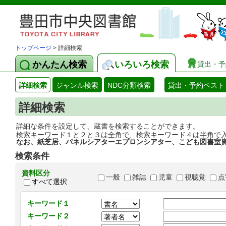
トップページ
> 詳細検索
かんたん検索
いろいろ検索
貸出・予
詳細検索
ジャンル検索
NDC分類検索
貸出・予約ベスト
詳細検索
詳細な条件を設定して、蔵書を検索することができます。
検索キーワード１と２と３は全角で、検索キーワード４は半角で
なお、紙芝居、パネルシアターエプロンシアター、こども図書室
検索条件
資料区分
一般
雑誌
児童
視聴覚
点
すべて選択
キーワード１
キーワード２