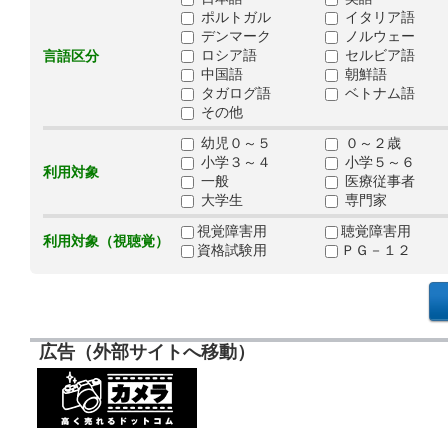
ポルトガル
イタリア語
デンマーク
ノルウェー
ロシア語
セルビア語
言語区分
中国語
朝鮮語
タガログ語
ベトナム語
その他
幼児０～５
０～２歳
小学３～４
小学５～６
利用対象
一般
医療従事者
大学生
専門家
視覚障害用
聴覚障害用
利用対象（視聴覚）
資格試験用
ＰＧ－１２
広告（外部サイトへ移動）