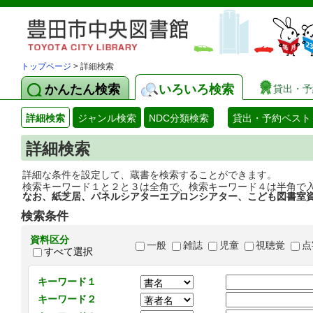
トップページ
> 詳細検索
かんたん検索
いろいろ検索
貸出・予
詳細検索
ジャンル検索
NDC分類検索
貸出・予約ベスト
詳細検索
詳細な条件を設定して、蔵書を検索することができます。
検索キーワード１と２と３は全角で、検索キーワード４は半角で
なお、紙芝居、パネルシアターエプロンシアター、こども図書室
検索条件
資料区分
一般
雑誌
児童
視聴覚
点
すべて選択
キーワード１
キーワード２