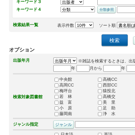
キーワード３
キーワード４
検索結果一覧
表示件数
ソート順
オプション
出版年月
※雑誌を検索するときは、出
年
月から
年
中央館
高橋CC
高岡CC
西部CC
梅坪台
猿投北
若 林
高橋交
検索対象図書館
益 富
美 里
小 原
足 助
藤岡南
浄 水
ジャンル指定
日本語
英語