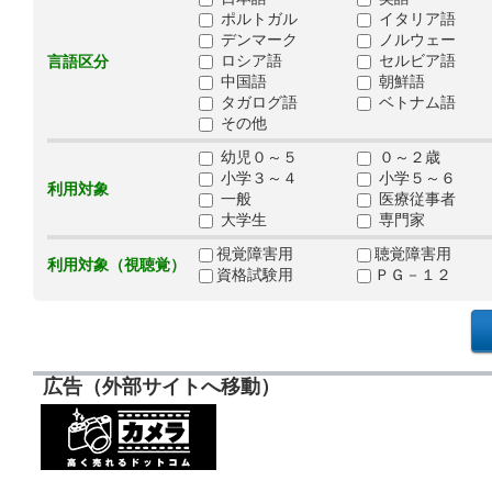
ポルトガル
イタリア語
デンマーク
ノルウェー
ロシア語
セルビア語
言語区分
中国語
朝鮮語
タガログ語
ベトナム語
その他
幼児０～５
０～２歳
小学３～４
小学５～６
利用対象
一般
医療従事者
大学生
専門家
視覚障害用
聴覚障害用
利用対象（視聴覚）
資格試験用
ＰＧ－１２
広告（外部サイトへ移動）