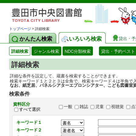
トップページ
> 詳細検索
かんたん検索
いろいろ検索
貸出・予
詳細検索
ジャンル検索
NDC分類検索
貸出・予約ベスト
詳細検索
詳細な条件を設定して、蔵書を検索することができます。
検索キーワード１と２と３は全角で、検索キーワード４は半角で
なお、紙芝居、パネルシアターエプロンシアター、こども図書室
検索条件
資料区分
一般
雑誌
児童
視聴覚
点
すべて選択
キーワード１
キーワード２