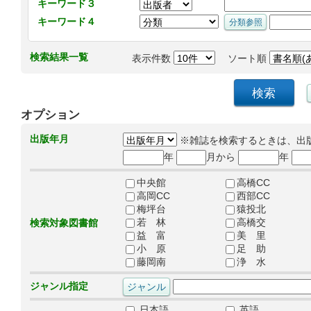
キーワード３
キーワード４
検索結果一覧
表示件数
ソート順
オプション
出版年月
※雑誌を検索するときは、出
年
月から
年
中央館
高橋CC
高岡CC
西部CC
梅坪台
猿投北
若 林
高橋交
検索対象図書館
益 富
美 里
小 原
足 助
藤岡南
浄 水
ジャンル指定
日本語
英語