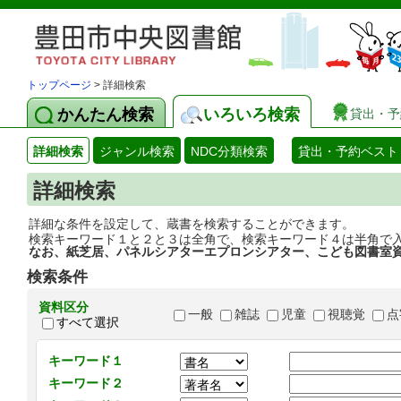
トップページ
> 詳細検索
かんたん検索
いろいろ検索
貸出・予
詳細検索
ジャンル検索
NDC分類検索
貸出・予約ベスト
詳細検索
詳細な条件を設定して、蔵書を検索することができます。
検索キーワード１と２と３は全角で、検索キーワード４は半角で
なお、紙芝居、パネルシアターエプロンシアター、こども図書室
検索条件
資料区分
一般
雑誌
児童
視聴覚
点
すべて選択
キーワード１
キーワード２