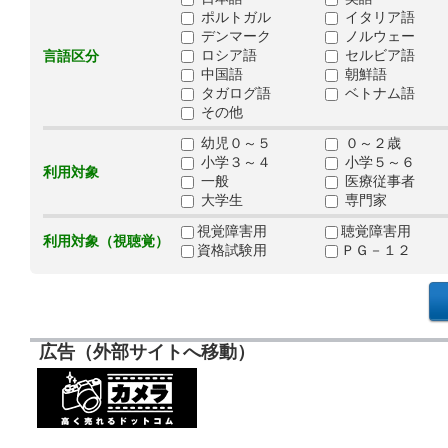
ポルトガル
イタリア語
デンマーク
ノルウェー
ロシア語
セルビア語
言語区分
中国語
朝鮮語
タガログ語
ベトナム語
その他
幼児０～５
０～２歳
小学３～４
小学５～６
利用対象
一般
医療従事者
大学生
専門家
視覚障害用
聴覚障害用
利用対象（視聴覚）
資格試験用
ＰＧ－１２
広告（外部サイトへ移動）