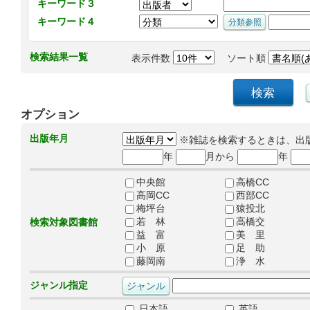
キーワード３
キーワード４
検索結果一覧
表示件数
ソート順
オプション
出版年月
※雑誌を検索するときは、出
年
月から
年
中央館
高橋CC
高岡CC
西部CC
梅坪台
猿投北
若 林
高橋交
検索対象図書館
益 富
美 里
小 原
足 助
藤岡南
浄 水
ジャンル指定
日本語
英語