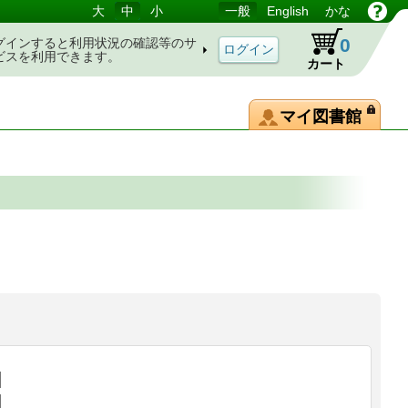
大
中
小
一般
English
かな
0
グインすると利用状況の確認等のサ
ビスを利用できます。
カート
マイ図書館