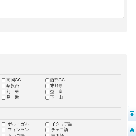
高岡CC
西部CC
猿投台
末野原
前 林
益 富
足 助
下 山
ポルトガル
イタリア語
フィンラン
チェコ語
トルコ語
中国語