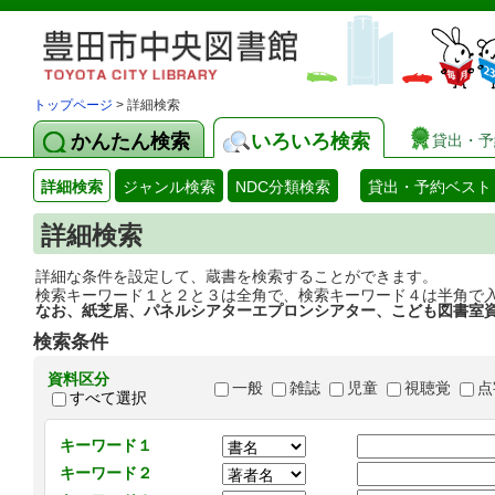
トップページ
> 詳細検索
かんたん検索
いろいろ検索
貸出・予
詳細検索
ジャンル検索
NDC分類検索
貸出・予約ベスト
詳細検索
詳細な条件を設定して、蔵書を検索することができます。
検索キーワード１と２と３は全角で、検索キーワード４は半角で
なお、紙芝居、パネルシアターエプロンシアター、こども図書室
検索条件
資料区分
一般
雑誌
児童
視聴覚
点
すべて選択
キーワード１
キーワード２