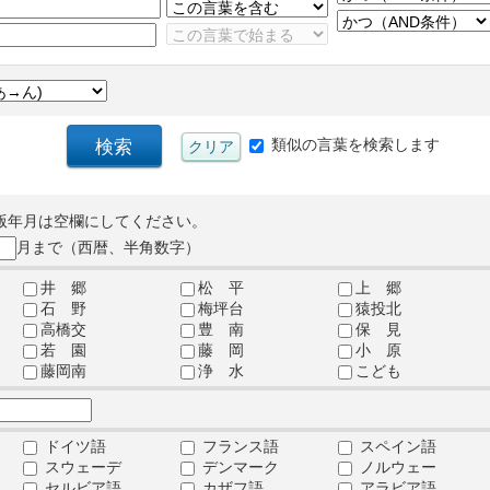
類似の言葉を検索します
版年月は空欄にしてください。
月まで（西暦、半角数字）
井 郷
松 平
上 郷
石 野
梅坪台
猿投北
高橋交
豊 南
保 見
若 園
藤 岡
小 原
藤岡南
浄 水
こども
ドイツ語
フランス語
スペイン語
スウェーデ
デンマーク
ノルウェー
セルビア語
カザフ語
アラビア語