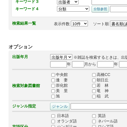
キーワード３
キーワード４
検索結果一覧
表示件数
ソート順
オプション
出版年月
※雑誌を検索するときは、出
年
月から
年
中央館
高橋CC
逢 妻
朝日丘
崇化館
若 林
検索対象図書館
美 里
竜 神
旭
稲 武
ジャンル指定
日本語
英語
オランダ語
ネパール語
ハンガリー
ロシア語
言語区分