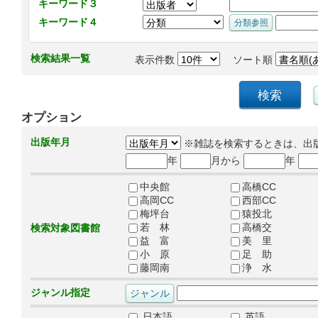
キーワード３
キーワード４
検索結果一覧
表示件数
ソート順
オプション
出版年月
※雑誌を検索するときは、出
年
月から
年
中央館
高橋CC
高岡CC
西部CC
梅坪台
猿投北
若 林
高橋交
検索対象図書館
益 富
美 里
小 原
足 助
藤岡南
浄 水
ジャンル指定
日本語
英語