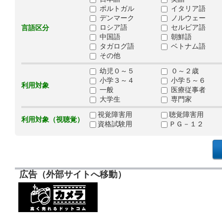
ポルトガル
イタリア語
デンマーク
ノルウェー
ロシア語
セルビア語
言語区分
中国語
朝鮮語
タガログ語
ベトナム語
その他
幼児０～５
０～２歳
小学３～４
小学５～６
利用対象
一般
医療従事者
大学生
専門家
視覚障害用
聴覚障害用
利用対象（視聴覚）
資格試験用
ＰＧ－１２
広告（外部サイトへ移動）