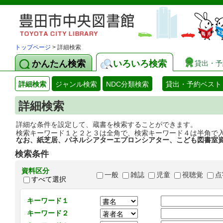
トップページ
> 詳細検索
かんたん検索
いろいろ検索
貸出・予
詳細検索
ジャンル検索
NDC分類検索
貸出・予約ベスト
詳細検索
詳細な条件を設定して、蔵書を検索することができます。
検索キーワード１と２と３は全角で、検索キーワード４は半角で
なお、紙芝居、パネルシアターエプロンシアター、こども図書室
検索条件
資料区分
一般
雑誌
児童
視聴覚
点
すべて選択
キーワード１
キーワード２