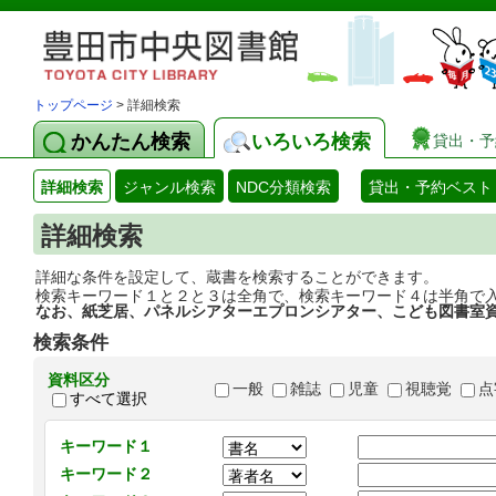
トップページ
> 詳細検索
かんたん検索
いろいろ検索
貸出・予
詳細検索
ジャンル検索
NDC分類検索
貸出・予約ベスト
詳細検索
詳細な条件を設定して、蔵書を検索することができます。
検索キーワード１と２と３は全角で、検索キーワード４は半角で
なお、紙芝居、パネルシアターエプロンシアター、こども図書室
検索条件
資料区分
一般
雑誌
児童
視聴覚
点
すべて選択
キーワード１
キーワード２