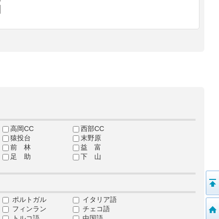
高岡CC
西部CC
猿投台
末野原
前 林
益 富
足 助
下 山
ポルトガル
イタリア語
フィンラン
チェコ語
トルコ語
中国語