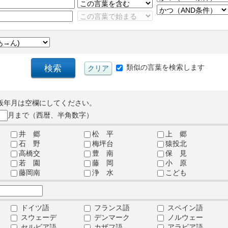
類似の言葉を検索します
版年月は空欄にしてください。
月まで（西暦、半角数字）
井 郷
松 平
上 郷
石 野
梅坪台
猿投北
高橋交
豊 南
保 見
若 園
藤 岡
小 原
藤岡南
浄 水
こども
ドイツ語
フランス語
スペイン語
スウェーデ
デンマーク
ノルウェー
セルビア語
カザフ語
アラビア語