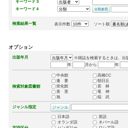
キーワード３
キーワード４
検索結果一覧
表示件数
ソート順
オプション
出版年月
※雑誌を検索するときは、出
年
月から
年
中央館
高橋CC
逢 妻
朝日丘
崇化館
若 林
検索対象図書館
美 里
竜 神
旭
稲 武
ジャンル指定
日本語
英語
オランダ語
ネパール語
ハンガリー
ロシア語
言語区分