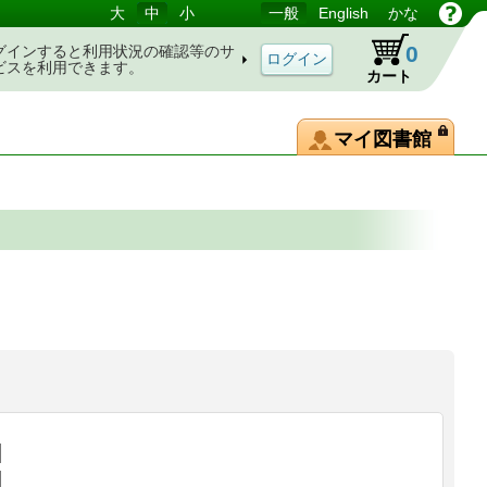
大
中
小
一般
English
かな
0
グインすると利用状況の確認等のサ
ビスを利用できます。
カート
マイ図書館