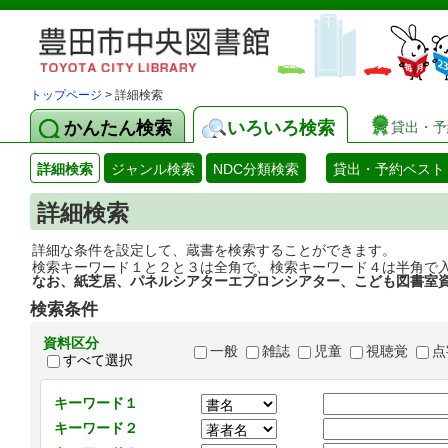
トップページ
> 詳細検索
かんたん検索
いろいろ検索
貸出・予
詳細検索
ジャンル検索
NDC分類検索
貸出・予約ベスト
詳細検索
詳細な条件を設定して、蔵書を検索することができます。
検索キーワード１と２と３は全角で、検索キーワード４は半角で
なお、紙芝居、パネルシアターエプロンシアター、こども図書室
検索条件
資料区分
一般
雑誌
児童
視聴覚
点
すべて選択
キーワード１
キーワード２