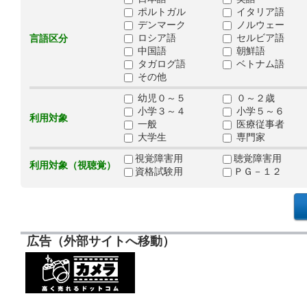
ポルトガル
イタリア語
デンマーク
ノルウェー
ロシア語
セルビア語
言語区分
中国語
朝鮮語
タガログ語
ベトナム語
その他
幼児０～５
０～２歳
小学３～４
小学５～６
利用対象
一般
医療従事者
大学生
専門家
視覚障害用
聴覚障害用
利用対象（視聴覚）
資格試験用
ＰＧ－１２
広告（外部サイトへ移動）