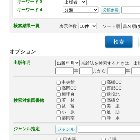
キーワード３
キーワード４
検索結果一覧
表示件数
ソート順
オプション
出版年月
※雑誌を検索するときは、出
年
月から
年
中央館
高橋CC
高岡CC
西部CC
梅坪台
猿投北
若 林
高橋交
検索対象図書館
益 富
美 里
小 原
足 助
藤岡南
浄 水
ジャンル指定
日本語
英語