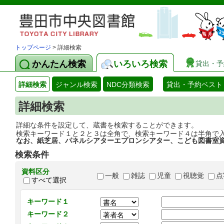
トップページ
> 詳細検索
かんたん検索
いろいろ検索
貸出・予
詳細検索
ジャンル検索
NDC分類検索
貸出・予約ベスト
詳細検索
詳細な条件を設定して、蔵書を検索することができます。
検索キーワード１と２と３は全角で、検索キーワード４は半角で
なお、紙芝居、パネルシアターエプロンシアター、こども図書室
検索条件
資料区分
一般
雑誌
児童
視聴覚
点
すべて選択
キーワード１
キーワード２