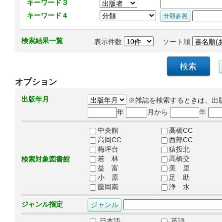
キーワード３
キーワード４
検索結果一覧
表示件数
ソート順
オプション
出版年月
※雑誌を検索するときは、出
年
月から
年
中央館
高橋CC
高岡CC
西部CC
梅坪台
猿投北
若 林
高橋交
検索対象図書館
益 富
美 里
小 原
足 助
藤岡南
浄 水
ジャンル指定
日本語
英語