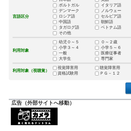
ポルトガル
イタリア語
デンマーク
ノルウェー
ロシア語
セルビア語
言語区分
中国語
朝鮮語
タガログ語
ベトナム語
その他
幼児０～５
０～２歳
小学３～４
小学５～６
利用対象
一般
医療従事者
大学生
専門家
視覚障害用
聴覚障害用
利用対象（視聴覚）
資格試験用
ＰＧ－１２
広告（外部サイトへ移動）