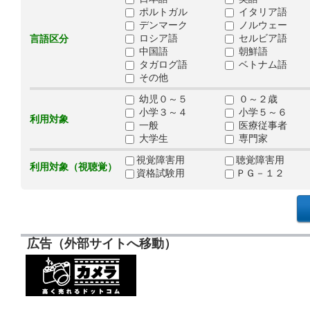
ポルトガル
イタリア語
デンマーク
ノルウェー
ロシア語
セルビア語
言語区分
中国語
朝鮮語
タガログ語
ベトナム語
その他
幼児０～５
０～２歳
小学３～４
小学５～６
利用対象
一般
医療従事者
大学生
専門家
視覚障害用
聴覚障害用
利用対象（視聴覚）
資格試験用
ＰＧ－１２
広告（外部サイトへ移動）