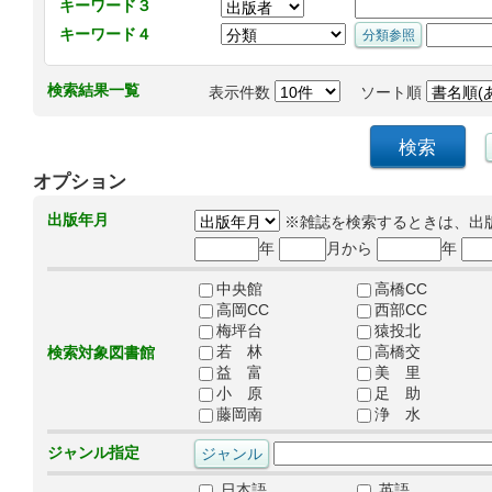
キーワード３
キーワード４
検索結果一覧
表示件数
ソート順
オプション
出版年月
※雑誌を検索するときは、出
年
月から
年
中央館
高橋CC
高岡CC
西部CC
梅坪台
猿投北
若 林
高橋交
検索対象図書館
益 富
美 里
小 原
足 助
藤岡南
浄 水
ジャンル指定
日本語
英語