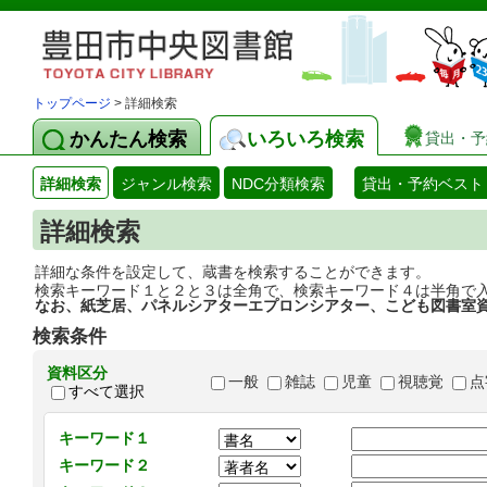
トップページ
> 詳細検索
かんたん検索
いろいろ検索
貸出・予
詳細検索
ジャンル検索
NDC分類検索
貸出・予約ベスト
詳細検索
詳細な条件を設定して、蔵書を検索することができます。
検索キーワード１と２と３は全角で、検索キーワード４は半角で
なお、紙芝居、パネルシアターエプロンシアター、こども図書室
検索条件
資料区分
一般
雑誌
児童
視聴覚
点
すべて選択
キーワード１
キーワード２