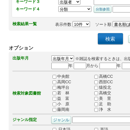
キーワード３
キーワード４
検索結果一覧
表示件数
ソート順
オプション
出版年月
※雑誌を検索するときは、出
年
月から
年
中央館
高橋CC
高岡CC
西部CC
梅坪台
猿投北
若 林
高橋交
検索対象図書館
益 富
美 里
小 原
足 助
藤岡南
浄 水
ジャンル指定
日本語
英語