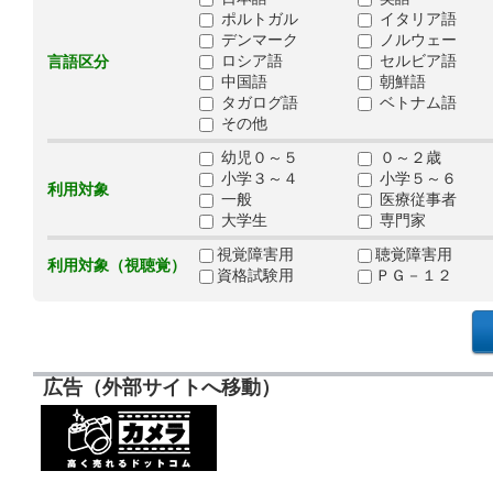
ポルトガル
イタリア語
デンマーク
ノルウェー
ロシア語
セルビア語
言語区分
中国語
朝鮮語
タガログ語
ベトナム語
その他
幼児０～５
０～２歳
小学３～４
小学５～６
利用対象
一般
医療従事者
大学生
専門家
視覚障害用
聴覚障害用
利用対象（視聴覚）
資格試験用
ＰＧ－１２
広告（外部サイトへ移動）