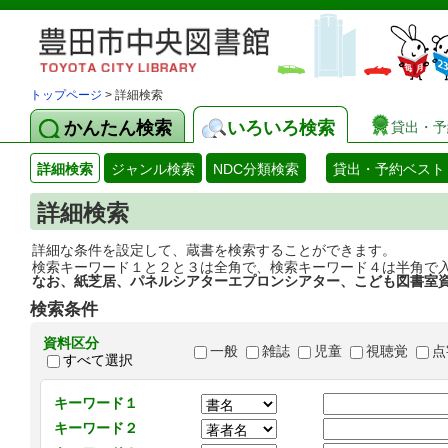
トップページ
> 詳細検索
かんたん検索
いろいろ検索
貸出・予
詳細検索
ジャンル検索
NDC分類検索
貸出・予約ベスト
詳細検索
詳細な条件を設定して、蔵書を検索することができます。
検索キーワード１と２と３は全角で、検索キーワード４は半角で
なお、紙芝居、パネルシアターエプロンシアター、こども図書室
検索条件
資料区分
一般
雑誌
児童
視聴覚
点
すべて選択
キーワード１
キーワード２